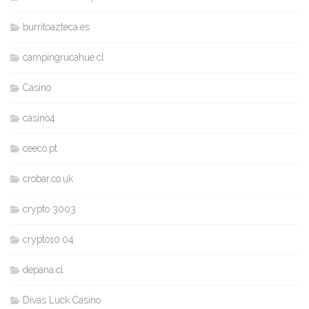
burritoazteca.es
campingrucahue.cl
Casino
casino4
ceeco.pt
crobar.co.uk
crypto 3003
crypto10.04
depana.cl
Divas Luck Casino