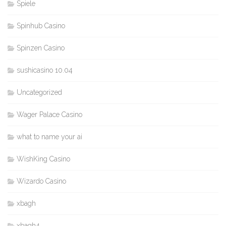
Spiele
Spinhub Casino
Spinzen Casino
sushicasino 10.04
Uncategorized
Wager Palace Casino
what to name your ai
WishKing Casino
Wizardo Casino
xbagh
xbagh4