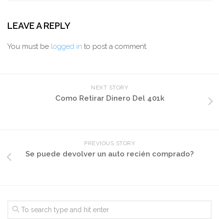
LEAVE A REPLY
You must be
logged in
to post a comment.
NEXT STORY
Como Retirar Dinero Del 401k
PREVIOUS STORY
Se puede devolver un auto recién comprado?