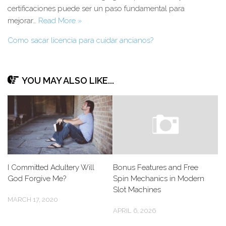
certificaciones puede ser un paso fundamental para
Como
mejorar…
Read More »
sacar
Como sacar licencia para cuidar ancianos?
licencia
para
cuidar
YOU MAY ALSO LIKE...
ancianos?
I Committed Adultery Will
Bonus Features and Free
God Forgive Me?
Spin Mechanics in Modern
Slot Machines
MARCH 17, 2020
APRIL 6, 2026