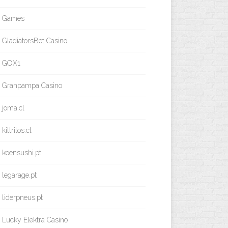
Games
GladiatorsBet Casino
GOX1
Granpampa Casino
joma.cl
kiltritos.cl
koensushi.pt
legarage.pt
liderpneus.pt
Lucky Elektra Casino