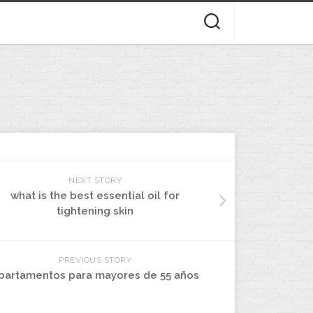
NEXT STORY
what is the best essential oil for
tightening skin
PREVIOUS STORY
partamentos para mayores de 55 años