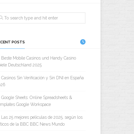
ECENT POSTS
Beste Mobile Casinos und Handy Casino
iele Deutschland 2025
Casinos Sin Verificación y Sin DNI en España
026
Google Sheets: Online Spreadsheets &
emplates Google Workspace
Las 25 mejores películas de 2025, según los
íticos de la BBC BBC News Mundo