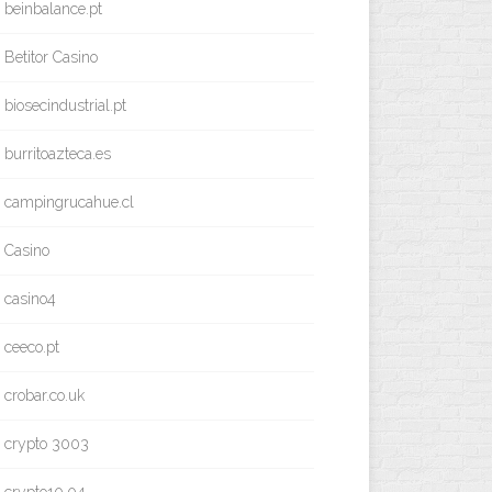
beinbalance.pt
Betitor Casino
biosecindustrial.pt
burritoazteca.es
campingrucahue.cl
Casino
casino4
ceeco.pt
crobar.co.uk
crypto 3003