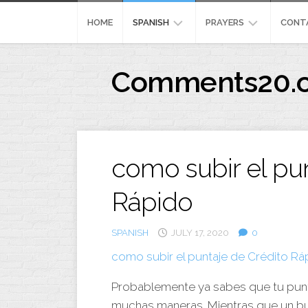
Skip
to
HOME
SPANISH
PRAYERS
CONT
content
REFLEXION
MEANING
Comments20.
CRISTIANA
444
IMAGENES
PRAYERFORSURGERY
CRISTIANA
PENSAMIENTOSPOSIT
como subir el pu
Rápido
SPANISH
JULY 17, 2020
0
como subir el puntaje de Crédito Rá
Probablemente ya sabes que tu punta
muchas maneras. Mientras que un bu