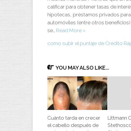
calificar para obtener tasas de inter
hipotecas, préstamos privados para
automóviles (entre otros beneficios)
como
se…
Read More »
subir
como subir el puntaje de Crédito Rá
el
puntaje
de
YOU MAY ALSO LIKE...
Crédito
Rápido
Cuánto tarda en crecer
Littmann C
el cabello después de
Stethosco