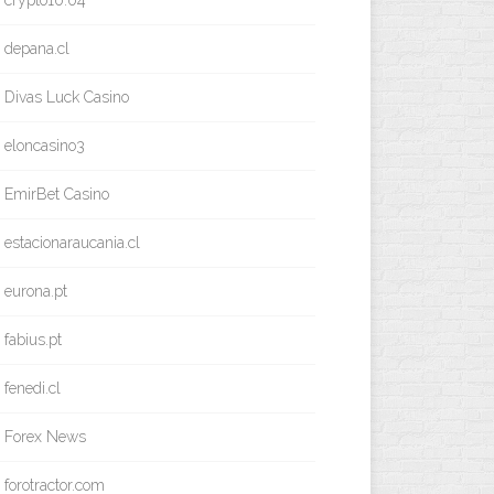
crypto10.04
depana.cl
Divas Luck Casino
eloncasino3
EmirBet Casino
estacionaraucania.cl
eurona.pt
fabius.pt
fenedi.cl
Forex News
forotractor.com