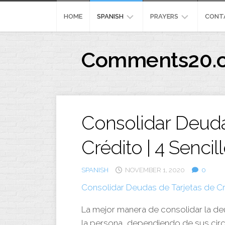
Skip
to
HOME
SPANISH
PRAYERS
CONT
content
REFLEXION
MEANING
Comments20.
CRISTIANA
444
IMAGENES
PRAYERFORSURGERY
CRISTIANA
PENSAMIENTOSPOSIT
Consolidar Deuda
Crédito | 4 Sencil
SPANISH
NOVEMBER 1, 2020
0
Consolidar Deudas de Tarjetas de Cré
La mejor manera de consolidar la deu
la persona, dependiendo de sus circu