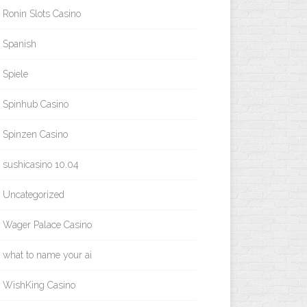
Ronin Slots Casino
Spanish
Spiele
Spinhub Casino
Spinzen Casino
sushicasino 10.04
Uncategorized
Wager Palace Casino
what to name your ai
WishKing Casino