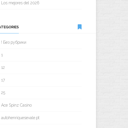
Los mejores del 2026
ATEGORIES
! Без рубрики
1
12
17
25
Ace Spinz Casino
autohenriquesevale.pt