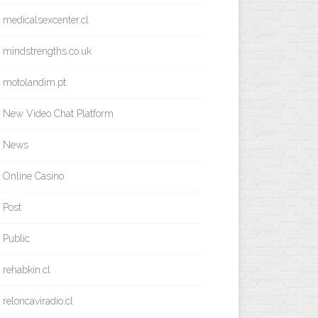
medicalsexcenter.cl
mindstrengths.co.uk
motolandim.pt
New Video Chat Platform
News
Online Casino
Post
Public
rehabkin.cl
reloncaviradio.cl