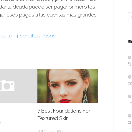
dar la deuda puede ser pagar primero los
ar esos pagos a las cuentas más grandes
dito | 4 Sencillos Pasos
R
Sp
2
T
7 Best Foundations For
Textured Skin
cr
6
JULY 25, 2020