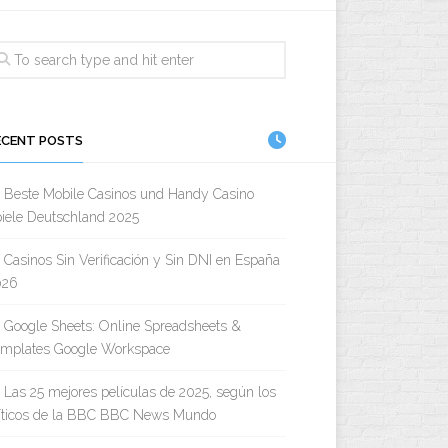
ECENT POSTS
Beste Mobile Casinos und Handy Casino
iele Deutschland 2025
Casinos Sin Verificación y Sin DNI en España
026
Google Sheets: Online Spreadsheets &
emplates Google Workspace
Las 25 mejores películas de 2025, según los
íticos de la BBC BBC News Mundo