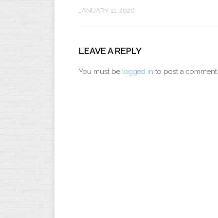
JANUARY 11, 2020
LEAVE A REPLY
You must be
logged in
to post a comment