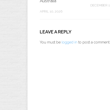
Australia
DECEMBER 1
APRIL 10, 2026
LEAVE A REPLY
You must be
logged in
to post a comment