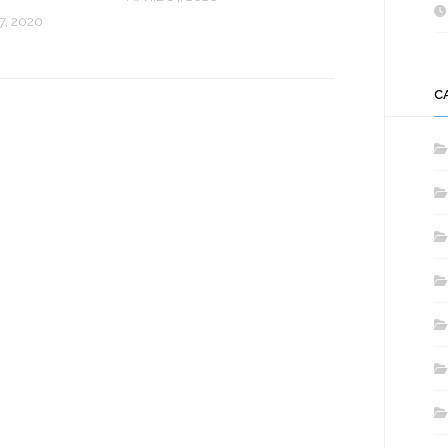
7, 2020
C
.