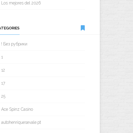
Los mejores del 2026
ATEGORIES
! Без рубрики
1
12
17
25
Ace Spinz Casino
autohenriquesevale.pt