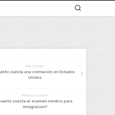
NEXT STORY
ánto cuesta una cremación en Estados
Unidos
PREVIOUS STORY
uanto cuesta el examen medico para
inmigracion?