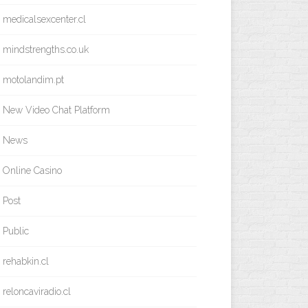
medicalsexcenter.cl
mindstrengths.co.uk
motolandim.pt
New Video Chat Platform
News
Online Casino
Post
Public
rehabkin.cl
reloncaviradio.cl