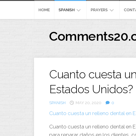
Skip
to
HOME
SPANISH
PRAYERS
CONT
content
REFLEXION
MEANING
Comments20.
CRISTIANA
444
IMAGENES
PRAYERFORSURGERY
CRISTIANA
PENSAMIENTOSPOSIT
Cuanto cuesta un
Estados Unidos?
SPANISH
MAY 20, 2020
0
Cuanto cuesta un relleno dental en 
Cuanto cuesta un relleno dental en E
para reparar daños en los dientes, com