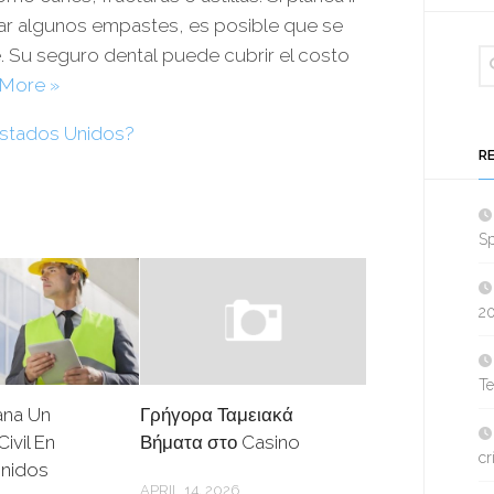
itar algunos empastes, es posible que se
 Su seguro dental puede cubrir el costo
Cuanto
More »
cuesta
Estados Unidos?
un
R
relleno
dental
en
Sp
Estados
Unidos?
2
T
ana Un
Γρήγορα Ταμειακά
ivil En
Βήματα στο Casino
cr
Unidos
APRIL 14, 2026