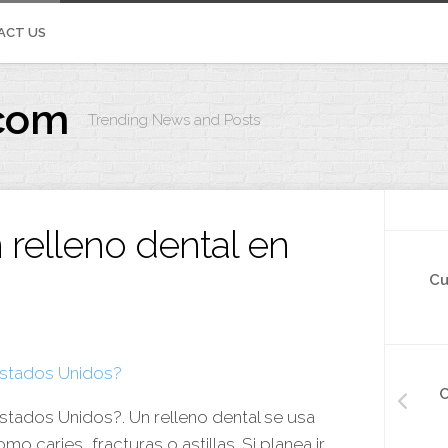
ACT US
com
Trending News and Posts
IVOS.ORG
 relleno dental en
Cu
Estados Unidos?
C
stados Unidos?. Un relleno dental se usa
o caries, fracturas o astillas. Si planea ir