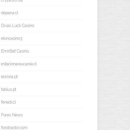
crypto10.04
depana.cl
Divas Luck Casino
eloncasino3
EmirBet Casino
estacionaraucania.cl
eurona.pt
fabius.pt
fenedi.cl
Forex News
forotractor.com