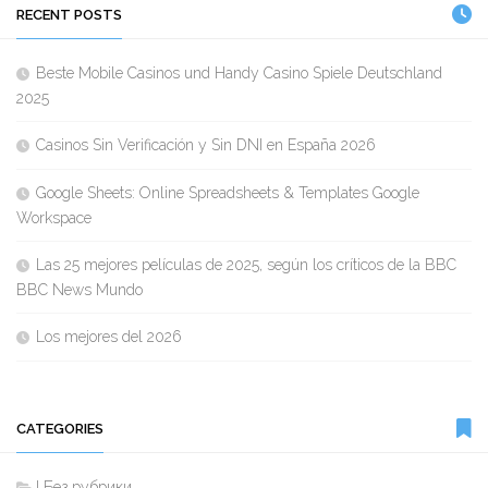
RECENT POSTS
Beste Mobile Casinos und Handy Casino Spiele Deutschland
2025
Casinos Sin Verificación y Sin DNI en España 2026
Google Sheets: Online Spreadsheets & Templates Google
Workspace
Las 25 mejores películas de 2025, según los críticos de la BBC
BBC News Mundo
Los mejores del 2026
CATEGORIES
! Без рубрики