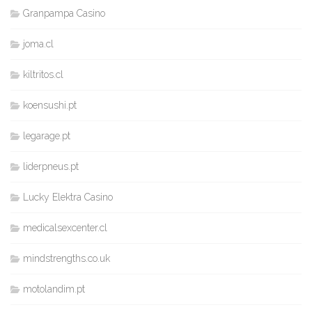
Granpampa Casino
joma.cl
kiltritos.cl
koensushi.pt
legarage.pt
liderpneus.pt
Lucky Elektra Casino
medicalsexcenter.cl
mindstrengths.co.uk
motolandim.pt