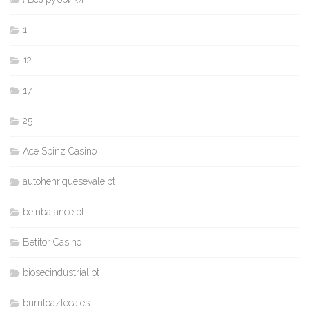
1
12
17
25
Ace Spinz Casino
autohenriquesevale.pt
beinbalance.pt
Betitor Casino
biosecindustrial.pt
burritoazteca.es