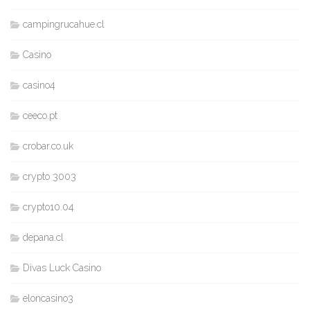
campingrucahue.cl
Casino
casino4
ceeco.pt
crobar.co.uk
crypto 3003
crypto10.04
depana.cl
Divas Luck Casino
eloncasino3