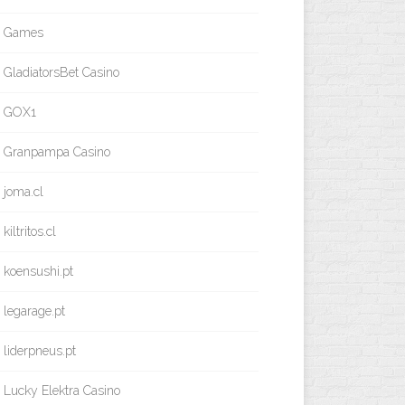
Games
GladiatorsBet Casino
GOX1
Granpampa Casino
joma.cl
kiltritos.cl
koensushi.pt
legarage.pt
liderpneus.pt
Lucky Elektra Casino