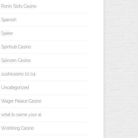
Ronin Slots Casino
Spanish
Spiele
Spinhub Casino
Spinzen Casino
sushicasino 10.04
Uncategorized
Wager Palace Casino
what to name your ai
WishKing Casino