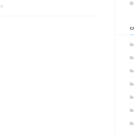
26
C
.