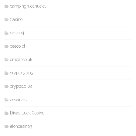
campingrucahue.cl
Casino
casino4
ceeco.pt
crobar.co.uk
crypto 3003
crypto10.04
depana.cl
Divas Luck Casino
eloncasino3