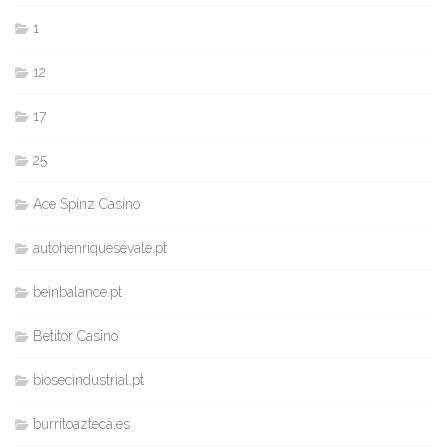
1
12
17
25
Ace Spinz Casino
autohenriquesevale.pt
beinbalance.pt
Betitor Casino
biosecindustrial.pt
burritoazteca.es