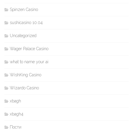
Spinzen Casino
sushicasino 10.04
Uncategorized
Wager Palace Casino
what to name your ai
WishKing Casino
Wizardo Casino
xbagh
xbagh4
Пости