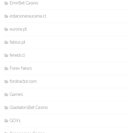
EmirBet Casino
estacionaraucania.cl
eurona.pt
fabius.pt
fenedi.cl
Forex News
forotractor.com
Games
GladiatorsBet Casino
GOX1