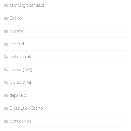
campingrucahue.cl
Casino
casino4
ceeco.pt
crobar.co.uk
crypto 3003
crypto10.04
depana.cl
Divas Luck Casino
eloncasino3