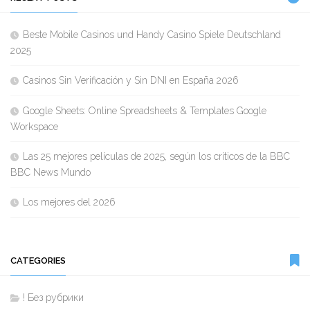
Beste Mobile Casinos und Handy Casino Spiele Deutschland
2025
Casinos Sin Verificación y Sin DNI en España 2026
Google Sheets: Online Spreadsheets & Templates Google
Workspace
Las 25 mejores películas de 2025, según los críticos de la BBC
BBC News Mundo
Los mejores del 2026
CATEGORIES
! Без рубрики