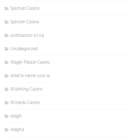
Spinhub Casino
Spinzen Casino
sushicasino 10.04
Uncategorized
Wager Palace Casino
what to name your ai
WishKing Casino
Wizardo Casino
xbagh
xbagh4