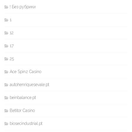
! Без рубрики
1
12
17
25
Ace Spinz Casino
autohenriquesevale.pt
beinbalance.pt
Betitor Casino
biosecindustrial.pt