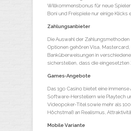
Willkommensbonus für neue Spieler 
Boni und Freispiele nur einige Klicks e
Zahlungsanbieter
Die Auswahl der Zahlungsmethoden i
Optionen gehören Visa, Mastercard, P
Banküberweisungen in verschiedene
sicherstellen, dass die eingesetzten
Games-Angebote
Das 1go Casino bietet eine immense
Software-Herstellern wie Playtech 
Videopoker-Titel sowie mehr als 1000 
Höchstmaß an Realismus, Attraktivit
Mobile Variante