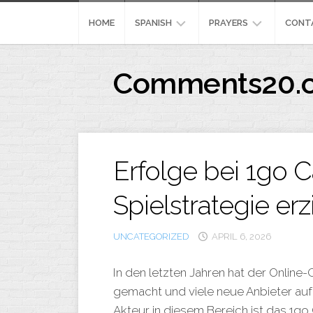
Skip
to
HOME
SPANISH
PRAYERS
CONT
content
REFLEXION
MEANING
Comments20.
CRISTIANA
444
IMAGENES
PRAYERFORSURGERY
CRISTIANA
PENSAMIENTOSPOSIT
Erfolge bei 1go C
Spielstrategie erz
UNCATEGORIZED
APRIL 6, 2026
In den letzten Jahren hat der Online
gemacht und viele neue Anbieter auf
Akteur in diesem Bereich ist das 1go