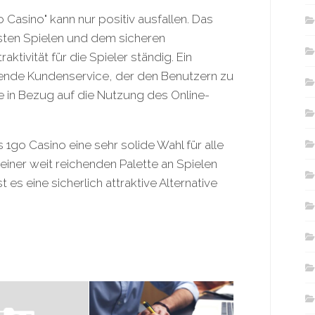
 Casino" kann nur positiv ausfallen. Das
ten Spielen und dem sicheren
ktivität für die Spieler ständig. Ein
gende Kundenservice, der den Benutzern zu
me in Bezug auf die Nutzung des Online-
1go Casino eine sehr solide Wahl für alle
einer weit reichenden Palette an Spielen
s eine sicherlich attraktive Alternative