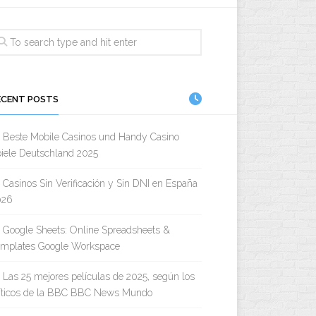
ECENT POSTS
Beste Mobile Casinos und Handy Casino
iele Deutschland 2025
Casinos Sin Verificación y Sin DNI en España
026
Google Sheets: Online Spreadsheets &
emplates Google Workspace
Las 25 mejores películas de 2025, según los
íticos de la BBC BBC News Mundo