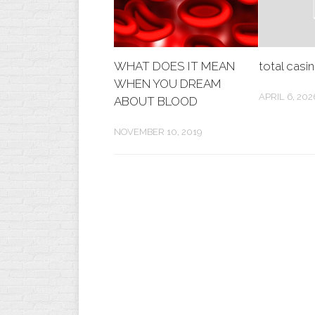
WHAT DOES IT MEAN
total casi
WHEN YOU DREAM
APRIL 6, 202
ABOUT BLOOD
NOVEMBER 10, 2019