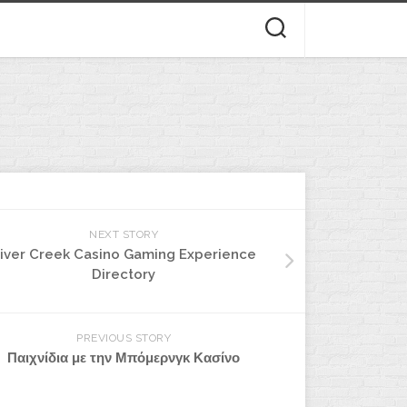
NEXT STORY
iver Creek Casino Gaming Experience
Directory
PREVIOUS STORY
Παιχνίδια με την Μπόμερνγκ Κασίνο