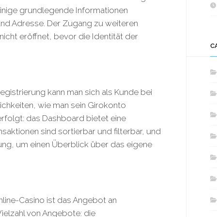
einige grundlegende Informationen
nd Adresse. Der Zugang zu weiteren
cht eröffnet, bevor die Identität der
C
gistrierung kann man sich als Kunde bei
ichkeiten, wie man sein Girokonto
erfolgt: das Dashboard bietet eine
nsaktionen sind sortierbar und filterbar, und
gung, um einen Überblick über das eigene
nline-Casino ist das Angebot an
Vielzahl von Angebote: die