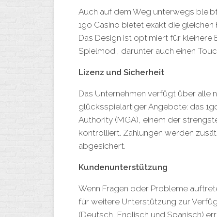
Auch auf dem Weg unterwegs bleibt
1go Casino bietet exakt die gleichen
Das Design ist optimiert für kleinere 
Spielmodi, darunter auch einen To
Lizenz und Sicherheit
Das Unternehmen verfügt über alle 
glücksspielartiger Angebote: das 1g
Authority (MGA), einem der strengste
kontrolliert. Zahlungen werden zusä
abgesichert.
Kundenunterstützung
Wenn Fragen oder Probleme auftrete
für weitere Unterstützung zur Verfüg
(Deutsch, Englisch und Spanisch) err