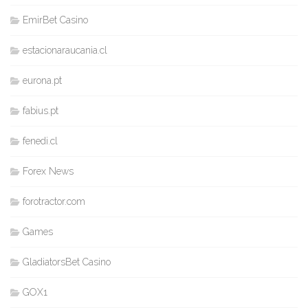
EmirBet Casino
estacionaraucania.cl
eurona.pt
fabius.pt
fenedi.cl
Forex News
forotractor.com
Games
GladiatorsBet Casino
GOX1