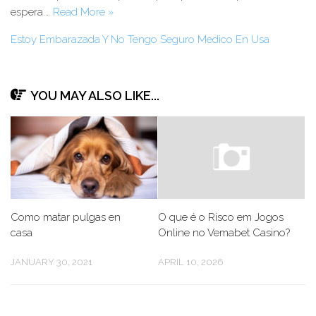
Estoy
espera.…
Read More »
Embarazada
Estoy Embarazada Y No Tengo Seguro Medico En Usa
Y
No
Tengo
YOU MAY ALSO LIKE...
Seguro
Medico
En
Usa
Como matar pulgas en
O que é o Risco em Jogos
casa
Online no Vemabet Casino?
JANUARY 30, 2021
APRIL 10, 2026