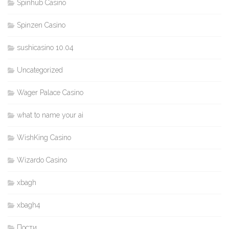
Spinhub Casino
Spinzen Casino
sushicasino 10.04
Uncategorized
Wager Palace Casino
what to name your ai
WishKing Casino
Wizardo Casino
xbagh
xbagh4
Пости