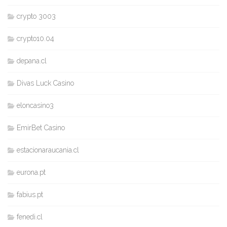
crypto 3003
crypto10.04
depana.cl
Divas Luck Casino
eloncasino3
EmirBet Casino
estacionaraucania.cl
eurona.pt
fabius.pt
fenedi.cl