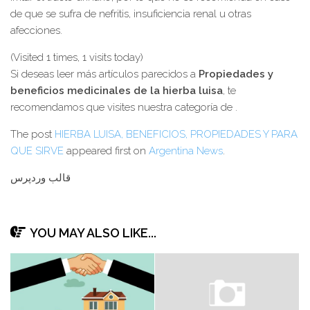
de que se sufra de nefritis, insuficiencia renal u otras
afecciones.
(Visited 1 times, 1 visits today)
Si deseas leer más artículos parecidos a
Propiedades y
beneficios medicinales de la hierba luisa
, te
recomendamos que visites nuestra categoría de .
The post
HIERBA LUISA, BENEFICIOS, PROPIEDADES Y PARA
QUE SIRVE
appeared first on
Argentina News
.
قالب وردپرس
YOU MAY ALSO LIKE...