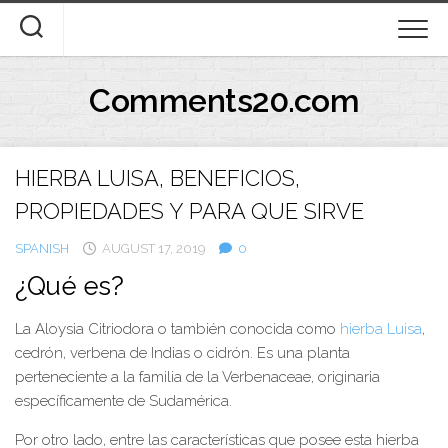
Skip
to
content
Comments20.com
HIERBA LUISA, BENEFICIOS,
PROPIEDADES Y PARA QUE SIRVE
SPANISH
AUGUST 17, 2019
0
¿Qué es?
La Aloysia Citriodora o también conocida como
hierba Luisa
,
cedrón, verbena de Indias o cidrón. Es una planta
perteneciente a la familia de la Verbenaceae, originaria
específicamente de Sudamérica.
Por otro lado, entre las características que posee esta hierba