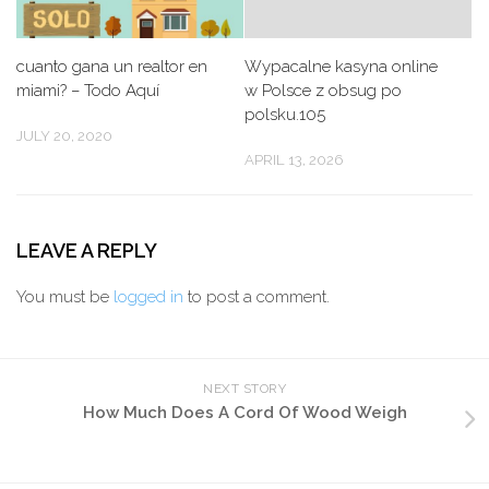
cuanto gana un realtor en
Wypacalne kasyna online
miami? – Todo Aquí
w Polsce z obsug po
polsku.105
JULY 20, 2020
APRIL 13, 2026
LEAVE A REPLY
You must be
logged in
to post a comment.
NEXT STORY
How Much Does A Cord Of Wood Weigh