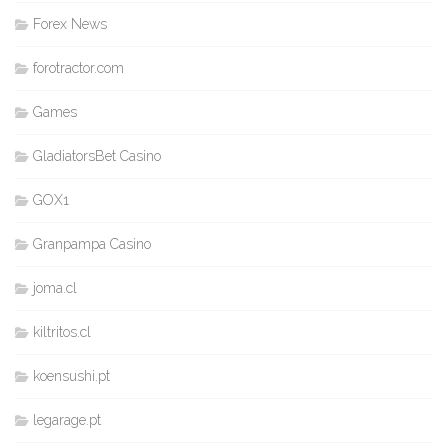
Forex News
forotractor.com
Games
GladiatorsBet Casino
GOX1
Granpampa Casino
joma.cl
kiltritos.cl
koensushi.pt
legarage.pt