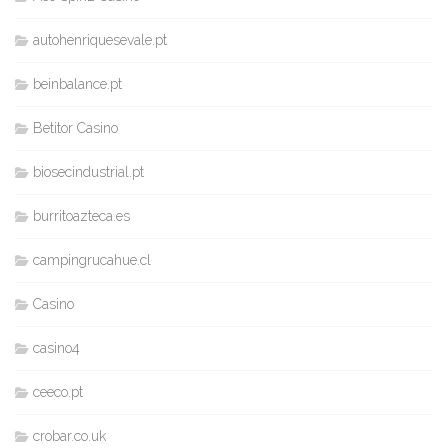
autohenriquesevale.pt
beinbalance.pt
Betitor Casino
biosecindustrial.pt
burritoazteca.es
campingrucahue.cl
Casino
casino4
ceeco.pt
crobar.co.uk