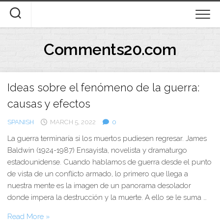
Skip
to
content
Comments20.com
Ideas sobre el fenómeno de la guerra:
causas y efectos
SPANISH
MARCH 5, 2022
0
La guerra terminaría si los muertos pudiesen regresar. James
Baldwin (1924-1987) Ensayista, novelista y dramaturgo
estadounidense. Cuando hablamos de guerra desde el punto
de vista de un conflicto armado, lo primero que llega a
nuestra mente es la imagen de un panorama desolador
donde impera la destrucción y la muerte. A ello se le suma …
Ideas
Read More »