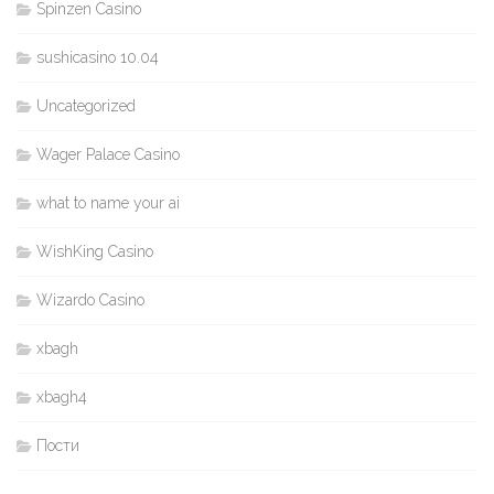
Spinzen Casino
sushicasino 10.04
Uncategorized
Wager Palace Casino
what to name your ai
WishKing Casino
Wizardo Casino
xbagh
xbagh4
Пости