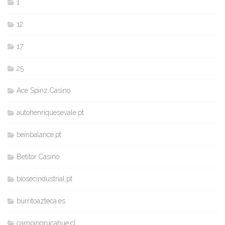
1
12
17
25
Ace Spinz Casino
autohenriquesevale.pt
beinbalance.pt
Betitor Casino
biosecindustrial.pt
burritoazteca.es
campingrucahue.cl