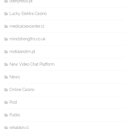
liderpneus.pt
Lucky Elektra Casino
medicalsexcenter.cl
mindstrengths.co.uk
motolandim.pt
New Video Chat Platform
News
Online Casino
Post
Public
rehabkin.cl