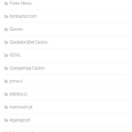
Forex News
forotractor.com
Games
GladiatorsBet Casino
GOX1
Granpampa Casino
joma.cl
kiltritos.cl
koensushi.pt
legarage.pt