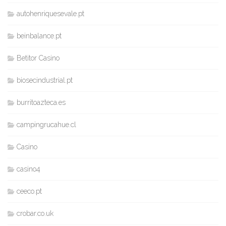
autohenriquesevale.pt
beinbalance.pt
Betitor Casino
biosecindustrial.pt
burritoazteca.es
campingrucahue.cl
Casino
casino4
ceeco.pt
crobar.co.uk