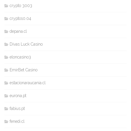
crypto 3003
crypto10.04
depana.cl
Divas Luck Casino
eloncasino3
EmirBet Casino
estacionaraucania.cl
eurona.pt
fabius.pt
fenedi.cl