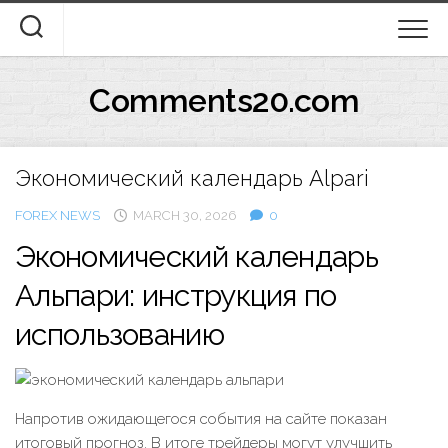
Skip
to
content
Comments20.com
Экономический календарь Alpari
FOREX NEWS
MARCH 30, 2026
0
Экономический календарь
Альпари: инструкция по
использованию
Напротив ожидающегося события на сайте показан
итоговый прогноз. В итоге трейдеры могут улучшить