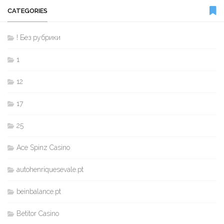
CATEGORIES
! Без рубрики
1
12
17
25
Ace Spinz Casino
autohenriquesevale.pt
beinbalance.pt
Betitor Casino