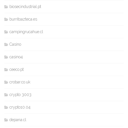
biosecindustrial.pt
burritoazteca.es
campingrucahue.cl
Casino
casino4
ceeco.pt
crobar.co.uk
crypto 3003
crypto10.04
depana.cl