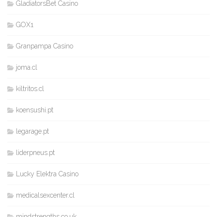
GladiatorsBet Casino
GOX1
Granpampa Casino
joma.cl
kiltritos.cl
koensushi.pt
legarage.pt
liderpneus.pt
Lucky Elektra Casino
medicalsexcenter.cl
mindstrengths.co.uk