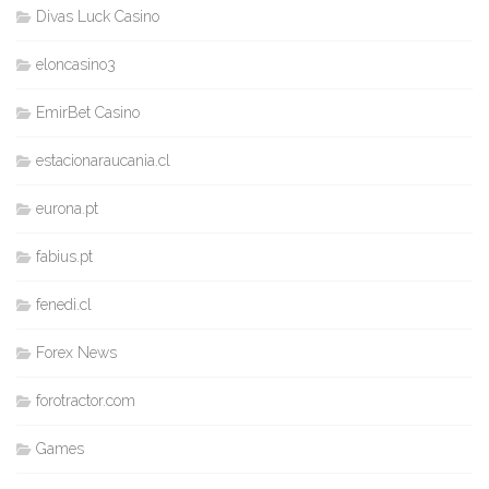
Divas Luck Casino
eloncasino3
EmirBet Casino
estacionaraucania.cl
eurona.pt
fabius.pt
fenedi.cl
Forex News
forotractor.com
Games