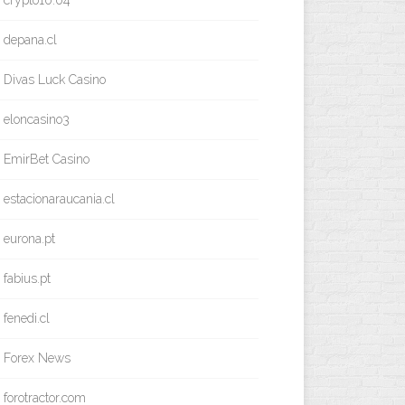
crypto10.04
depana.cl
Divas Luck Casino
eloncasino3
EmirBet Casino
estacionaraucania.cl
eurona.pt
fabius.pt
fenedi.cl
Forex News
forotractor.com