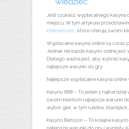
wiedzieć
Jeśli szukasz wypłacalnego kasyna 
miejscu. W tym artykule przedstawim
internetowe
, które oferują swoim kl
Wypłacalne kasyna online są coraz pop
Jednak nie każde kasyno online jest
Dlatego ważne jest, aby wybrać kasy
najlepsze warunki do gry.
Najlepsze wypłacalne kasyna online 
Kasyno 888 – To jeden z najbardziej 
swoim klientom najlepsze warunki do
wybór gier, w tym ruletka, blackjack,
Kasyno Betsson – To kolejne kasyno 
najlepsze warunki do gry i wypłaty. 