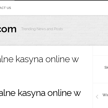
ACT US
com
Trending News and Posts
IVOS.ORG
lne kasyna online w
S
alne kasyna online w
Win