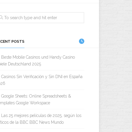
ECENT POSTS
Beste Mobile Casinos und Handy Casino
iele Deutschland 2025
Casinos Sin Verificación y Sin DNI en España
026
Google Sheets: Online Spreadsheets &
emplates Google Workspace
Las 25 mejores películas de 2025, según los
íticos de la BBC BBC News Mundo