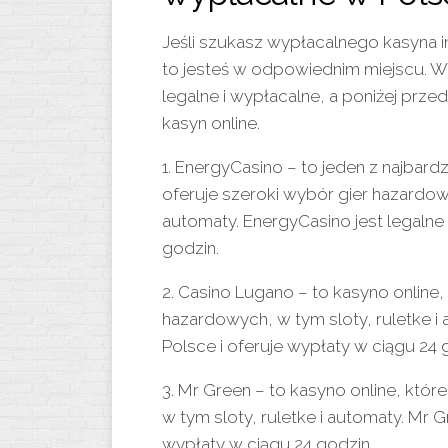
Jeśli szukasz wypłacalnego kasyna i
to jesteś w odpowiednim miejscu. W P
legalne i wypłacalne, a poniżej prze
kasyn online.
1. EnergyCasino – to jeden z najbard
oferuje szeroki wybór gier hazardowy
automaty. EnergyCasino jest legalne 
godzin.
2. Casino Lugano – to kasyno online,
hazardowych, w tym sloty, ruletke i
Polsce i oferuje wypłaty w ciągu 24 
3. Mr Green – to kasyno online, któr
w tym sloty, ruletke i automaty. Mr G
wypłaty w ciągu 24 godzin.