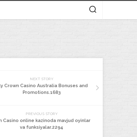
NEXT STORY
ky Crown Casino Australia Bonuses and
Promotions.1683
PREVIOUS STORY
 Casino online kazinoda mavjud oyinlar
va funksiyalar.2294