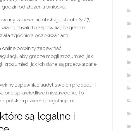
 godzin od złożenia wniosku.
owinny zapewniać obsługę klienta 24/7,
ażdej chwili. To zapewnia, że gracze
ziała zgodnie z oczekiwaniami.
 online powinny zapewniać
egulacji, aby gracze mogli zrozumieć, jak
li zrozumieć, jak ich dane są przetwarzane
owinny zapewniać audyt swoich procedur i
ą one sprawiedliwe i niezawodne. To
e z polskim prawem i regulacjami.
które są legalne i
ce