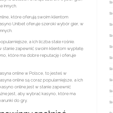
e innych.
nline, które oferują swoim klientom
Kasyno Unibet oferuje szeroki wybór gier, w
innych.
ularniejsze, a ich liczba stale rośnie.
 w stanie zapewnić swoim klientom wypłatę.
no, które ma dobre reputację i oferuje
asyna online w Polsce, to jesteś w
yna online są coraz popularniejsze, a ich
 kasyno online jest w stanie zapewnić
żne jest, aby wybrać kasyno, które ma
warunki do gry.