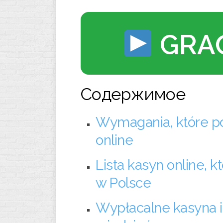
GRA
Содержимое
Wymagania, które p
online
Lista kasyn online, k
w Polsce
Wypłacalne kasyna i