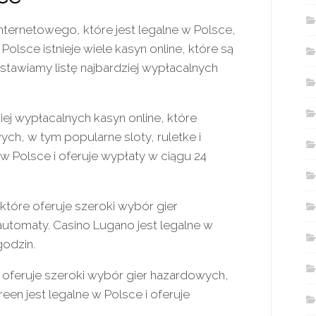
nternetowego, które jest legalne w Polsce,
olsce istnieje wiele kasyn online, które są
dstawiamy listę najbardziej wypłacalnych
ziej wypłacalnych kasyn online, które
ch, w tym popularne sloty, ruletke i
w Polsce i oferuje wypłaty w ciągu 24
 które oferuje szeroki wybór gier
 automaty. Casino Lugano jest legalne w
godzin.
e oferuje szeroki wybór gier hazardowych,
reen jest legalne w Polsce i oferuje