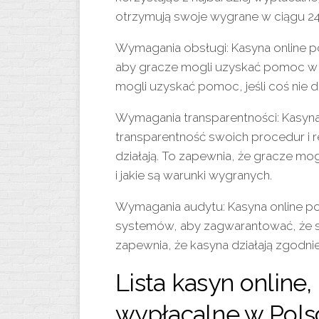
otrzymują swoje wygrane w ciągu 24
Wymagania obsługi: Kasyna online p
aby gracze mogli uzyskać pomoc w k
mogli uzyskać pomoc, jeśli coś nie d
Wymagania transparentności: Kasyna
transparentność swoich procedur i r
działają. To zapewnia, że gracze mog
i jakie są warunki wygranych.
Wymagania audytu: Kasyna online p
systemów, aby zagwarantować, że s
zapewnia, że kasyna działają zgodni
Lista kasyn online, 
wypłacalne w Pols