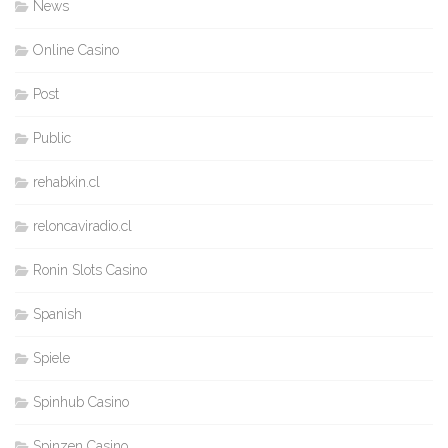
News
Online Casino
Post
Public
rehabkin.cl
reloncaviradio.cl
Ronin Slots Casino
Spanish
Spiele
Spinhub Casino
Spinzen Casino