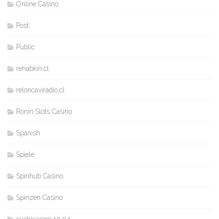
Online Casino
Post
Public
rehabkin.cl
reloncaviradio.cl
Ronin Slots Casino
Spanish
Spiele
Spinhub Casino
Spinzen Casino
sushicasino 10.04