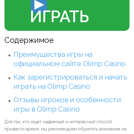
ИГРАТЬ
Содержимое
Преимущества игры на
официальном сайте Olimp Casino
Как зарегистрироваться и начать
играть на Olimp Casino
Отзывы игроков и особенности
игры в Olimp Casino
Для тех, кто ищет надежный и интересный способ
провести время, мы рекомендуем обратить внимание на