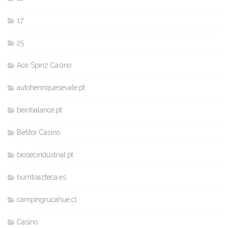
17
25
Ace Spinz Casino
autohenriquesevale.pt
beinbalance.pt
Betitor Casino
biosecindustrial.pt
burritoazteca.es
campingrucahue.cl
Casino