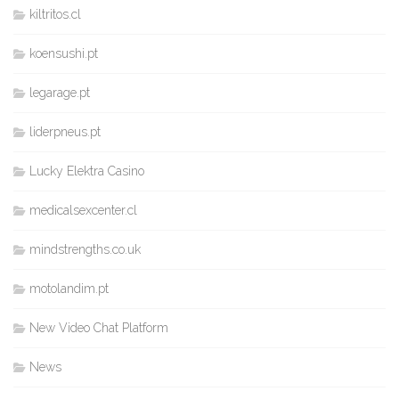
kiltritos.cl
koensushi.pt
legarage.pt
liderpneus.pt
Lucky Elektra Casino
medicalsexcenter.cl
mindstrengths.co.uk
motolandim.pt
New Video Chat Platform
News