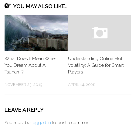
YOU MAY ALSO LIKE...
What Does It Mean When
Understanding Online Slot
You Dream About A
Volatility: A Guide for Smart
Tsunami?
Players
NOVEMBER 23, 2019
APRIL 14, 2026
LEAVE A REPLY
You must be
logged in
to post a comment.