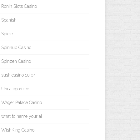
Ronin Slots Casino
Spanish
Spiele
Spinhub Casino
Spinzen Casino
sushicasino 10.04
Uncategorized
Wager Palace Casino
what to name your ai
WishKing Casino