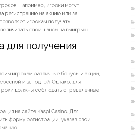
гроков. Например, игроки могут
а регистрацию на акцию или за
 позволяет игрокам получать
величивать свои шансы на выигрыш.
а для получения
воим игрокам различные бонусы и акции,
ересной и выгодной. Однако, для
 игроки должны соблюдать определенные
ация на сайте Kaspi Casino. Для
ить форму регистрации, указав свои
рмацию.