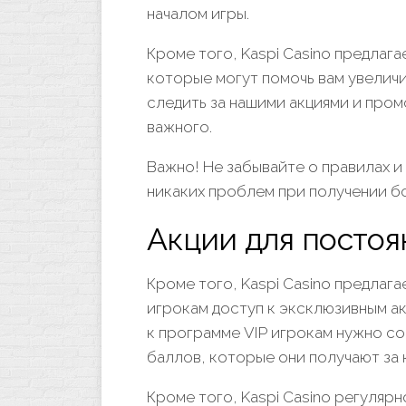
началом игры.
Кроме того, Kaspi Casino предлаг
которые могут помочь вам увелич
следить за нашими акциями и пром
важного.
Важно! Не забывайте о правилах и
никаких проблем при получении б
Акции для постоя
Кроме того, Kaspi Casino предлага
игрокам доступ к эксклюзивным ак
к программе VIP игрокам нужно с
баллов, которые они получают за 
Кроме того, Kaspi Casino регуляр