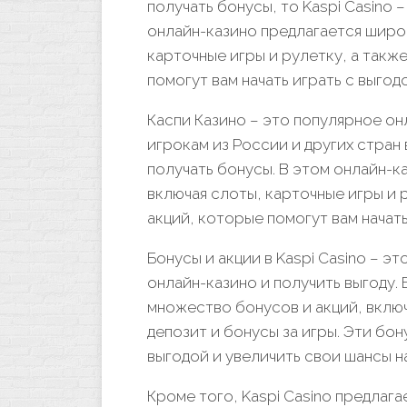
получать бонусы, то Kaspi Casino 
онлайн-казино предлагается широк
карточные игры и рулетку, а такж
помогут вам начать играть с выгод
Каспи Казино – это популярное он
игрокам из России и других стран
получать бонусы. В этом онлайн-к
включая слоты, карточные игры и 
акций, которые помогут вам начать
Бонусы и акции в Kaspi Casino – э
онлайн-казино и получить выгоду.
множество бонусов и акций, вклю
депозит и бонусы за игры. Эти бон
выгодой и увеличить свои шансы н
Кроме того, Kaspi Casino предлага