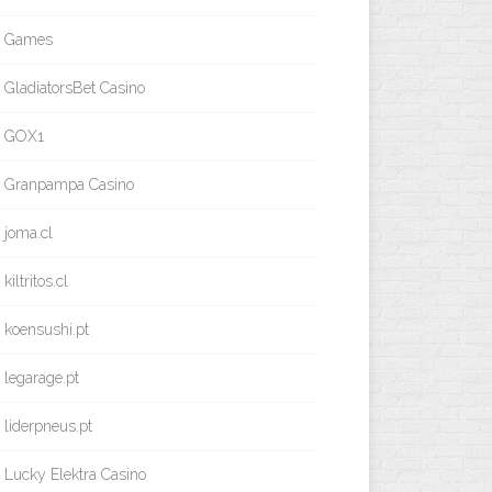
Games
GladiatorsBet Casino
GOX1
Granpampa Casino
joma.cl
kiltritos.cl
koensushi.pt
legarage.pt
liderpneus.pt
Lucky Elektra Casino