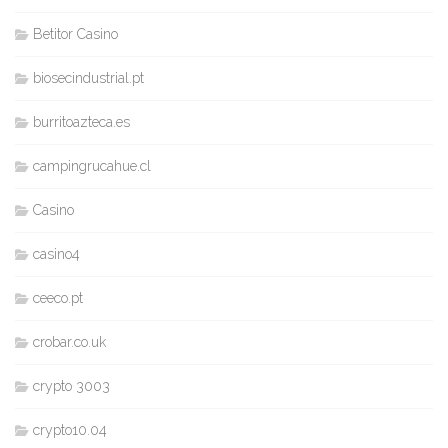
Betitor Casino
biosecindustrial.pt
burritoazteca.es
campingrucahue.cl
Casino
casino4
ceeco.pt
crobar.co.uk
crypto 3003
crypto10.04