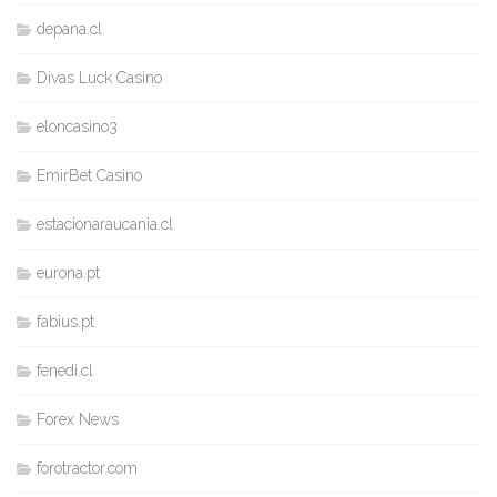
depana.cl
Divas Luck Casino
eloncasino3
EmirBet Casino
estacionaraucania.cl
eurona.pt
fabius.pt
fenedi.cl
Forex News
forotractor.com