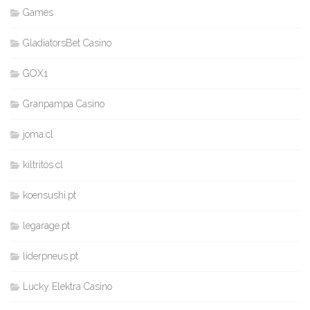
Games
GladiatorsBet Casino
GOX1
Granpampa Casino
joma.cl
kiltritos.cl
koensushi.pt
legarage.pt
liderpneus.pt
Lucky Elektra Casino