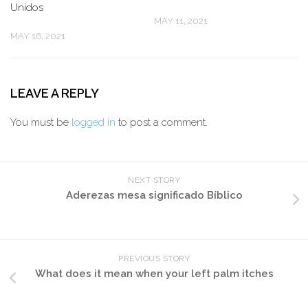
Unidos
MAY 11, 2021
MAY 16, 2021
LEAVE A REPLY
You must be
logged in
to post a comment.
NEXT STORY
Aderezas mesa significado Bíblico
PREVIOUS STORY
What does it mean when your left palm itches