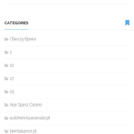
CATEGORIES
! Без рубрики
1
12
17
25
Ace Spinz Casino
autohenriquesevale.pt
beinbalance.pt