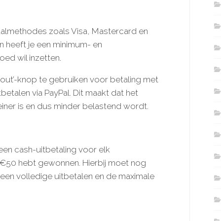
aalmethodes zoals Visa, Mastercard en
n heeft je een minimum- en
ed wil inzetten.
ut’-knop te gebruiken voor betaling met
tbetalen via PayPal. Dit maakt dat het
leiner is en dus minder belastend wordt.
 een cash-uitbetaling voor elk
€50 hebt gewonnen. Hierbij moet nog
en volledige uitbetalen en de maximale