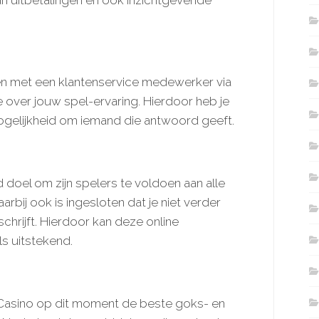
an uitbetalingen en ook inzichtgevende
en met een klantenservice medewerker via
e over jouw spel-ervaring. Hierdoor heb je
ogelijkheid om iemand die antwoord geeft.
d doel om zijn spelers te voldoen aan alle
bij ook is ingesloten dat je niet verder
chrijft. Hierdoor kan deze online
s uitstekend.
n Casino op dit moment de beste goks- en