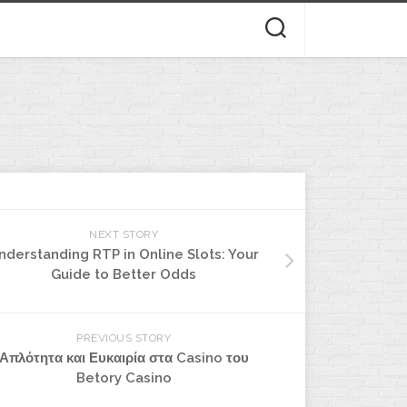
NEXT STORY
nderstanding RTP in Online Slots: Your
Guide to Better Odds
PREVIOUS STORY
Απλότητα και Ευκαιρία στα Casino του
Betory Casino