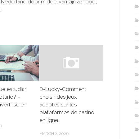
n Nederland door middel van zijn aanbod,
.
ue estudiar
D-Lucky-Comment
otario? –
choisir des jeux
ertirse en
adaptés sur les
plateformes de casino
en ligne
20
MARCH 2, 2026