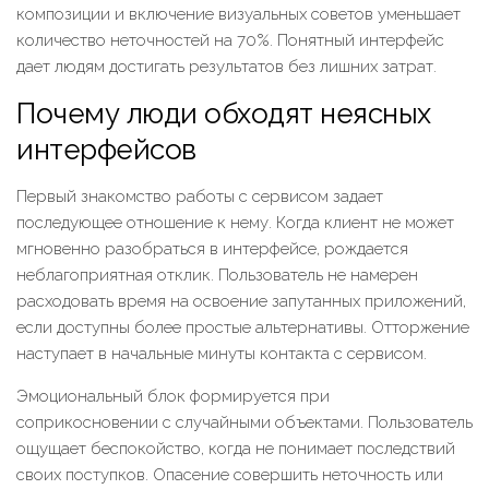
композиции и включение визуальных советов уменьшает
количество неточностей на 70%. Понятный интерфейс
дает людям достигать результатов без лишних затрат.
Почему люди обходят неясных
интерфейсов
Первый знакомство работы с сервисом задает
последующее отношение к нему. Когда клиент не может
мгновенно разобраться в интерфейсе, рождается
неблагоприятная отклик. Пользователь не намерен
расходовать время на освоение запутанных приложений,
если доступны более простые альтернативы. Отторжение
наступает в начальные минуты контакта с сервисом.
Эмоциональный блок формируется при
соприкосновении с случайными объектами. Пользователь
ощущает беспокойство, когда не понимает последствий
своих поступков. Опасение совершить неточность или