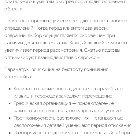
зрительного шума, тем быстрее происходит освоение в
области.
Понятность организации снижает длительность выбора
определений. Когда перед клиентом два версии
операций, выбор осуществляется скорее, чем при
наличии десяти альтернатив. Каждый лишний компонент
увеличивает период рассмотрения. Сжатые подходы
оптимизируют взаимодействие с сервисом.
Параметры, влияющие на быстроту понимания
интерфейса:
Количество элементов на дисплее — переизбыток
клавиш и переходов замедляет перемещение
Графическая организация — ясное отделение
важного и вспомогательного упрощает изучение
Прогнозируемость расположения — стандартные
расположения деталей уменьшают период отыскания
Разборчивость содержимого — оптимальный габарит