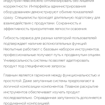
индустрии невозможно оптимизировать без лишения
корректности. Интерфейсы администрирования
оборудованием демонстрируют обилие показателей
сразу. Специалисты проходят длительную подготовку для
взаимодействия с продуктами. Сохранность и
эффективность приоритетнее легкости освоения.
Гибкость сервиса для разных категорий пользователей
подтверждает наличие вспомогательных функций.
Неопытные работают с базовым набором инструментов,
профессиональные получают путь к продвинутым опциям.
Универсальность системы позволяет адаптировать
продукт под специфические запросы.
Главным является гармония между функциональностью и
простотой. Даже запутанные системы предполагают в
логичной композиции компонентов. Плавное раскрытие
инструментов обеспечивает изучать продукт
последовательно. Оправданная запутанность дополняется
продуманной композицией.