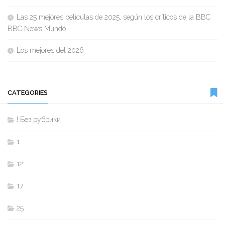
Las 25 mejores películas de 2025, según los críticos de la BBC
BBC News Mundo
Los mejores del 2026
CATEGORIES
! Без рубрики
1
12
17
25