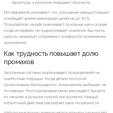
гарнитуры и различие повышают просмотр
Исследования указывают, что упрощение маршрутизации
сокращает время реализации целей на 40-60%.
Пользователи vavada оканчивают основные шаги скорее,
когда интерфейс не подразумевает освоения. Быстрота
работы напрямую сопряжена с комфортом применения
приложения.
Как трудность повышает долю
промахов
Запутанные системы подталкивают пользователей на
ошибочные операции. Когда детали контроля
организованы беспорядочно, пользователь выбирает не
те клавиши. Многоуровневые меню вынуждают бродить
по секциям в розыске нужной инструмента. Каждый
избыточный действие расширяет шанс погрешности.
Избыточные формы превращаются поводом сложностей