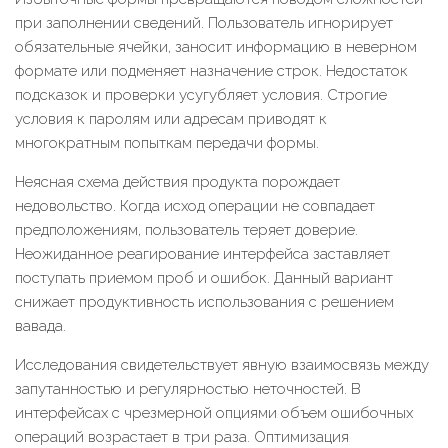
при заполнении сведений. Пользователь игнорирует
обязательные ячейки, заносит информацию в неверном
формате или подменяет назначение строк. Недостаток
подсказок и проверки усугубляет условия. Строгие
условия к паролям или адресам приводят к
многократным попыткам передачи формы.
Неясная схема действия продукта порождает
недовольство. Когда исход операции не совпадает
предположениям, пользователь теряет доверие.
Неожиданное реагирование интерфейса заставляет
поступать приемом проб и ошибок. Данный вариант
снижает продуктивность использования с решением
вавада.
Исследования свидетельствует явную взаимосвязь между
запутанностью и регулярностью неточностей. В
интерфейсах с чрезмерной опциями объем ошибочных
операций возрастает в три раза. Оптимизация