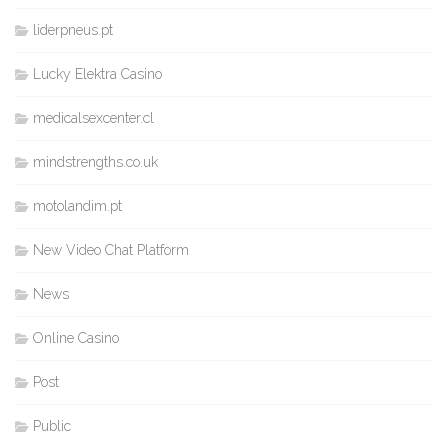
liderpneus.pt
Lucky Elektra Casino
medicalsexcenter.cl
mindstrengths.co.uk
motolandim.pt
New Video Chat Platform
News
Online Casino
Post
Public