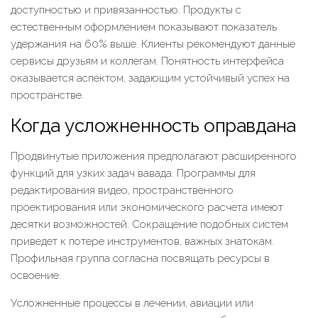
доступностью и привязанностью. Продукты с
естественным оформлением показывают показатель
удержания на 60% выше. Клиенты рекомендуют данные
сервисы друзьям и коллегам. Понятность интерфейса
оказывается аспектом, задающим устойчивый успех на
пространстве.
Когда усложненность оправдана
Продвинутые приложения предполагают расширенного
функций для узких задач вавада. Программы для
редактирования видео, пространственного
проектирования или экономического расчета имеют
десятки возможностей. Сокращение подобных систем
приведет к потере инструментов, важных знатокам.
Профильная группа согласна посвящать ресурсы в
освоение.
Усложненные процессы в лечении, авиации или