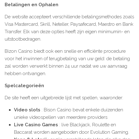
Betalingen en Ophalen
De website accepteert verschillende betalingsmethodes zoals
Visa Mastercard, Skrill, Neteller, Paysafecard, Maestro en Bank
Transfer. Elk van deze opties heeft zijn eigen minimumin- en
uitstootbedragen.
Bizon Casino biedt ook een snelle en efficiënte procedure
voor het inwinnen of terugbetaling van uw geld: de betaling
zal worden verwerkt binnen 24 uur nadat we uw aanvraag
hebben ontvangen.
Spelcategorieën
De site heeft een uitgebreide lijst met spellen, waaronder:
Video slots
: Bison Casino bevat enkele duizenden
unieke videospellen van meerdere providers
Live Casino Games
: live Blackjack, Roulette en
Baccarat worden aangeboden door Evolution Gaming.