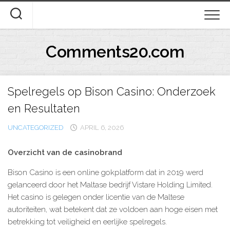
Skip
to
content
Comments20.com
Spelregels op Bison Casino: Onderzoek
en Resultaten
UNCATEGORIZED
APRIL 6, 2026
Overzicht van de casinobrand
Bison Casino is een online gokplatform dat in 2019 werd
gelanceerd door het Maltase bedrijf Vistare Holding Limited.
Het casino is gelegen onder licentie van de Maltese
autoriteiten, wat betekent dat ze voldoen aan hoge eisen met
betrekking tot veiligheid en eerlijke spelregels.