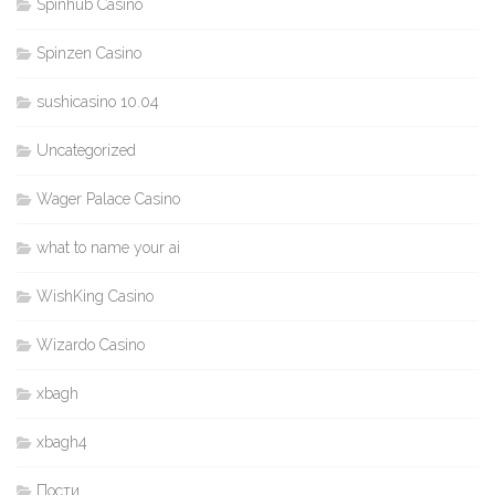
Spinhub Casino
Spinzen Casino
sushicasino 10.04
Uncategorized
Wager Palace Casino
what to name your ai
WishKing Casino
Wizardo Casino
xbagh
xbagh4
Пости