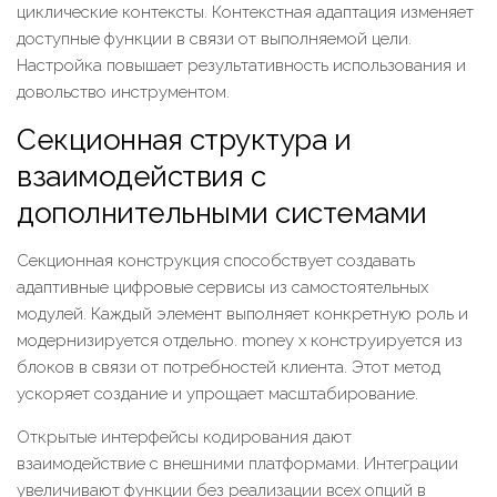
циклические контексты. Контекстная адаптация изменяет
доступные функции в связи от выполняемой цели.
Настройка повышает результативность использования и
довольство инструментом.
Секционная структура и
взаимодействия с
дополнительными системами
Секционная конструкция способствует создавать
адаптивные цифровые сервисы из самостоятельных
модулей. Каждый элемент выполняет конкретную роль и
модернизируется отдельно. money x конструируется из
блоков в связи от потребностей клиента. Этот метод
ускоряет создание и упрощает масштабирование.
Открытые интерфейсы кодирования дают
взаимодействие с внешними платформами. Интеграции
увеличивают функции без реализации всех опций в