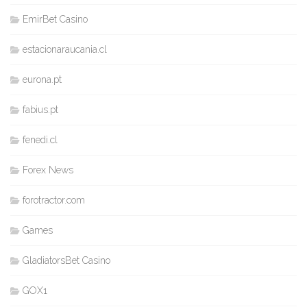
EmirBet Casino
estacionaraucania.cl
eurona.pt
fabius.pt
fenedi.cl
Forex News
forotractor.com
Games
GladiatorsBet Casino
GOX1