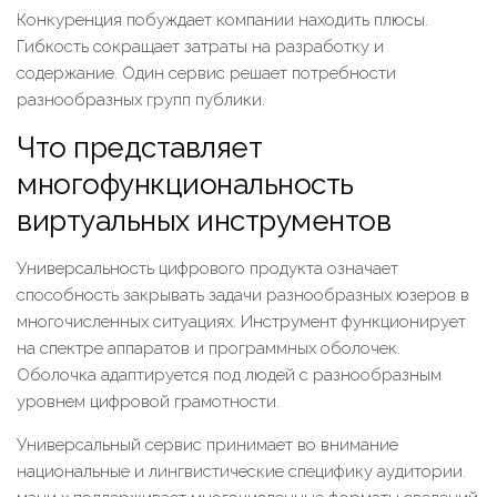
Конкуренция побуждает компании находить плюсы.
Гибкость сокращает затраты на разработку и
содержание. Один сервис решает потребности
разнообразных групп публики.
Что представляет
многофункциональность
виртуальных инструментов
Универсальность цифрового продукта означает
способность закрывать задачи разнообразных юзеров в
многочисленных ситуациях. Инструмент функционирует
на спектре аппаратов и программных оболочек.
Оболочка адаптируется под людей с разнообразным
уровнем цифровой грамотности.
Универсальный сервис принимает во внимание
национальные и лингвистические специфику аудитории.