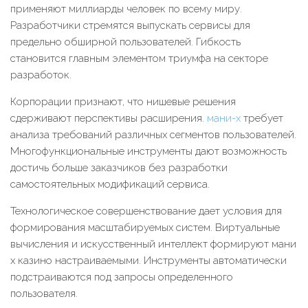
применяют миллиарды человек по всему миру.
Разработчики стремятся выпускать сервисы для
предельно обширной пользователей. Гибкость
становится главным элементом триумфа на секторе
разработок.
Корпорации признают, что нишевые решения
сдерживают перспективы расширения.
мани-х
требует
анализа требований различных сегментов пользователей.
Многофункциональные инструменты дают возможность
достичь больше заказчиков без разработки
самостоятельных модификаций сервиса.
Технологическое совершенствование дает условия для
формирования масштабируемых систем. Виртуальные
вычисления и искусственный интеллект формируют мани
х казино настраиваемыми. Инструменты автоматически
подстраиваются под запросы определенного
пользователя.