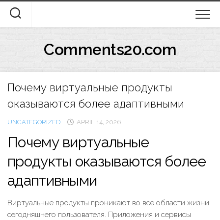
Skip
to
content
Comments20.com
Почему виртуальные продукты
оказываются более адаптивными
UNCATEGORIZED
APRIL 14, 2026
Почему виртуальные
продукты оказываются более
адаптивными
Виртуальные продукты проникают во все области жизни
сегодняшнего пользователя. Приложения и сервисы