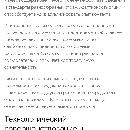
мани х поддерживает многочисленные форматы сведений
и стандарты разнообразных стран. Адаптивность опций
способствует индивидуализировать опыт контакта.
Инклюзивность для пользователей с ограниченными
потребностями становится императивным требованием.
Гибкие решения включают возможности для
слабовидящих и индивидов с моторными
расстройствами. Открытый принцип расширяет
пользователей и повышает корпоративную
сознательность.
Гибкость построения помогает вводить новые
возможности без ухудшения скорости. money x
взаимодействует с другими решениями посредством
открытые протоколы. Компонентная организация
облегчает обновление элементов продукта.
Технологический
совершенствование и