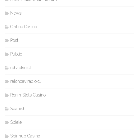
News
Online Casino
Post
Public
rehabkin.cl
reloncaviradio.cl
Ronin Slots Casino
Spanish
Spiele
Spinhub Casino