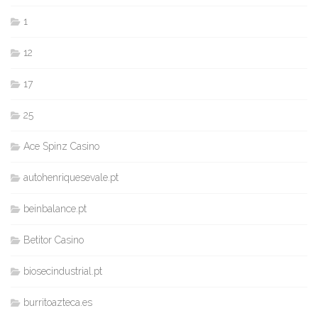
1
12
17
25
Ace Spinz Casino
autohenriquesevale.pt
beinbalance.pt
Betitor Casino
biosecindustrial.pt
burritoazteca.es