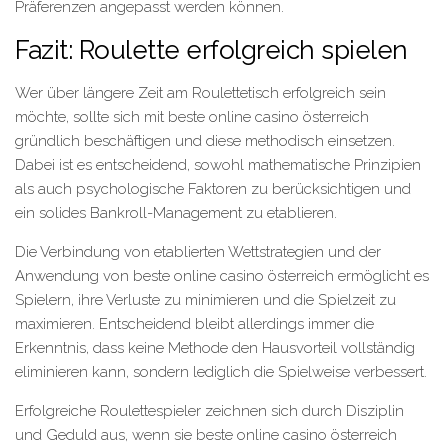
Präferenzen angepasst werden können.
Fazit: Roulette erfolgreich spielen
Wer über längere Zeit am Roulettetisch erfolgreich sein
möchte, sollte sich mit beste online casino österreich
gründlich beschäftigen und diese methodisch einsetzen.
Dabei ist es entscheidend, sowohl mathematische Prinzipien
als auch psychologische Faktoren zu berücksichtigen und
ein solides Bankroll-Management zu etablieren.
Die Verbindung von etablierten Wettstrategien und der
Anwendung von beste online casino österreich ermöglicht es
Spielern, ihre Verluste zu minimieren und die Spielzeit zu
maximieren. Entscheidend bleibt allerdings immer die
Erkenntnis, dass keine Methode den Hausvorteil vollständig
eliminieren kann, sondern lediglich die Spielweise verbessert.
Erfolgreiche Roulettespieler zeichnen sich durch Disziplin
und Geduld aus, wenn sie beste online casino österreich