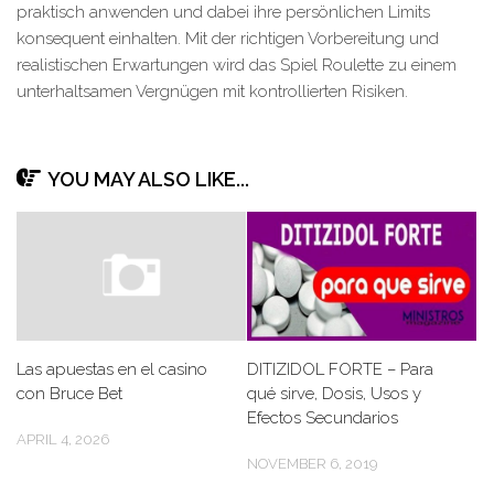
praktisch anwenden und dabei ihre persönlichen Limits
konsequent einhalten. Mit der richtigen Vorbereitung und
realistischen Erwartungen wird das Spiel Roulette zu einem
unterhaltsamen Vergnügen mit kontrollierten Risiken.
YOU MAY ALSO LIKE...
Las apuestas en el casino
DITIZIDOL FORTE – Para
con Bruce Bet
qué sirve, Dosis, Usos y
Efectos Secundarios
APRIL 4, 2026
NOVEMBER 6, 2019