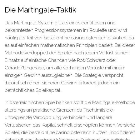
Die Martingale-Taktik
Das Martingale-System gilt als eines der ältesten und
bekanntesten Progressionssystemen im Roulette und wird
häufig als Teil von beste online casino österreich diskutiert, da
es auf einfachen mathematischen Prinzipien basiert. Bei dieser
Methode verdoppelt der Spieler nach jedem Verlust seinen
Einsatz auf einfache Chancen wie Rot/Schwarz oder
Gerade/Ungerade, um alle vorherigen Verluste mit einem
einzigen Gewinn auszugleichen. Die Strategie verspricht
theoretisch einen sicheren Gewinn erfordert jedoch ein
beträchtliches Spielkapital.
In österreichischen Spielbanken stößt die Martingale-Methode
allerdings an praktische Grenzen, da Tischlimits die
unbegrenzte Verdopplung verhindern und längere
Verlustserien das Kapital schnell erschöpfen können. Versierte
Spieler, die beste online casino österreich nutzen, modifizieren