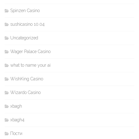
Spinzen Casino
sushicasino 10.04
Uncategorized
Wager Palace Casino
what to name your ai
WishKing Casino
Wizardo Casino
xbagh
xbagh4
Пости