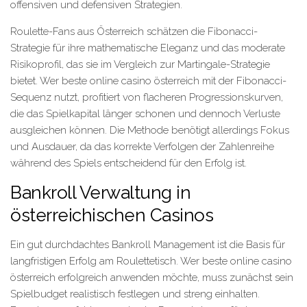
offensiven und defensiven Strategien.
Roulette-Fans aus Österreich schätzen die Fibonacci-
Strategie für ihre mathematische Eleganz und das moderate
Risikoprofil, das sie im Vergleich zur Martingale-Strategie
bietet. Wer beste online casino österreich mit der Fibonacci-
Sequenz nutzt, profitiert von flacheren Progressionskurven,
die das Spielkapital länger schonen und dennoch Verluste
ausgleichen können. Die Methode benötigt allerdings Fokus
und Ausdauer, da das korrekte Verfolgen der Zahlenreihe
während des Spiels entscheidend für den Erfolg ist.
Bankroll Verwaltung in
österreichischen Casinos
Ein gut durchdachtes Bankroll Management ist die Basis für
langfristigen Erfolg am Roulettetisch. Wer beste online casino
österreich erfolgreich anwenden möchte, muss zunächst sein
Spielbudget realistisch festlegen und streng einhalten.