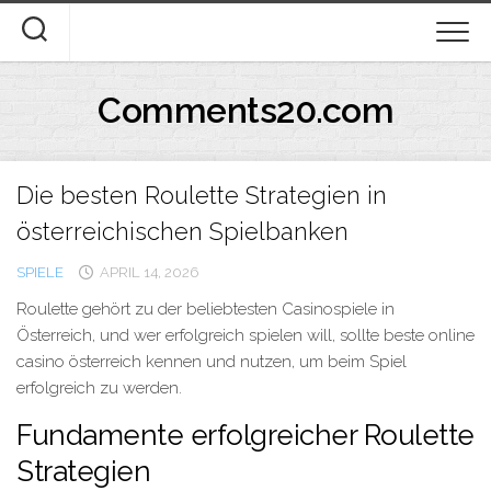
Skip
to
content
Comments20.com
Die besten Roulette Strategien in
österreichischen Spielbanken
SPIELE
APRIL 14, 2026
Roulette gehört zu der beliebtesten Casinospiele in
Österreich, und wer erfolgreich spielen will, sollte beste online
casino österreich kennen und nutzen, um beim Spiel
erfolgreich zu werden.
Fundamente erfolgreicher Roulette
Strategien