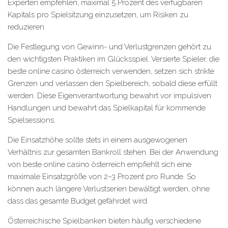
Experten empfehlen, maximal 5 Prozent des verfügbaren
Kapitals pro Spielsitzung einzusetzen, um Risiken zu
reduzieren.
Die Festlegung von Gewinn- und Verlustgrenzen gehört zu
den wichtigsten Praktiken im Glücksspiel. Versierte Spieler, die
beste online casino österreich verwenden, setzen sich strikte
Grenzen und verlassen den Spielbereich, sobald diese erfüllt
werden. Diese Eigenverantwortung bewahrt vor impulsiven
Handlungen und bewahrt das Spielkapital für kommende
Spielsessions.
Die Einsatzhöhe sollte stets in einem ausgewogenen
Verhältnis zur gesamten Bankroll stehen. Bei der Anwendung
von beste online casino österreich empfiehlt sich eine
maximale Einsatzgröße von 2–3 Prozent pro Runde. So
können auch längere Verlustserien bewältigt werden, ohne
dass das gesamte Budget gefährdet wird.
Österreichische Spielbanken bieten häufig verschiedene