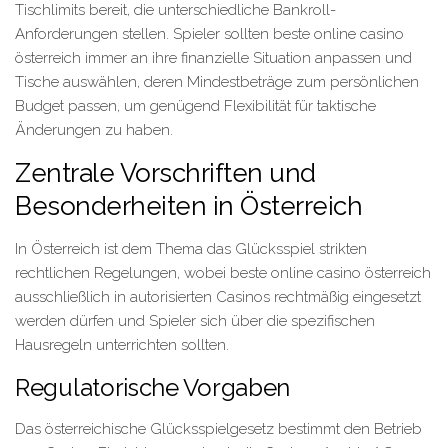
Tischlimits bereit, die unterschiedliche Bankroll-
Anforderungen stellen. Spieler sollten beste online casino
österreich immer an ihre finanzielle Situation anpassen und
Tische auswählen, deren Mindestbeträge zum persönlichen
Budget passen, um genügend Flexibilität für taktische
Änderungen zu haben.
Zentrale Vorschriften und
Besonderheiten in Österreich
In Österreich ist dem Thema das Glücksspiel strikten
rechtlichen Regelungen, wobei beste online casino österreich
ausschließlich in autorisierten Casinos rechtmäßig eingesetzt
werden dürfen und Spieler sich über die spezifischen
Hausregeln unterrichten sollten.
Regulatorische Vorgaben
Das österreichische Glücksspielgesetz bestimmt den Betrieb