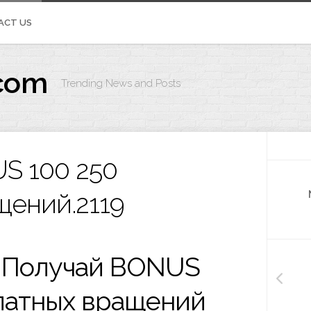
ACT US
com
Trending News and Posts
IVOS.ORG
S 100 250
щений.2119
– Получай BONUS
платных вращений