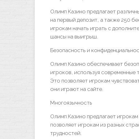
Олимп Казино предлагает различны
на первый депозит, а также 250 б
игрокам начать играть с дополнит
шансы на выигрыш.
Безопасность и конфиденциально
Олимп Казино обеспечивает безоп
игроков, используя современные 
Это позволяет игрокам чувствоват
они играют на сайте.
Многоязычность
Олимп Казино предлагает игрокам
позволяет игрокам из разных стран
трудностей.