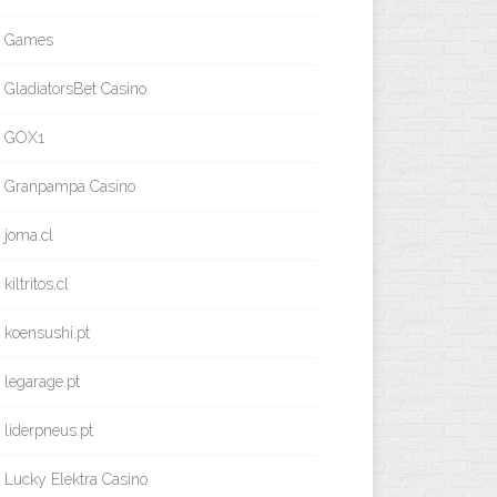
Games
GladiatorsBet Casino
GOX1
Granpampa Casino
joma.cl
kiltritos.cl
koensushi.pt
legarage.pt
liderpneus.pt
Lucky Elektra Casino