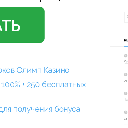
АТЬ
R
Sp
оков Олимп Казино
2
 100% + 250 бесплатных
T
для получения бонуса
cr