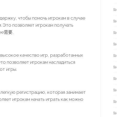
держку, чтобы помочь игрокам в случае
. Это позволяет игрокам получать
 ее需要.
 высокое качество игр, разработанных
Это позволяет игрокам насладиться
от игры.
 легкую регистрацию, которая занимает
оляет игрокам начать играть как можно