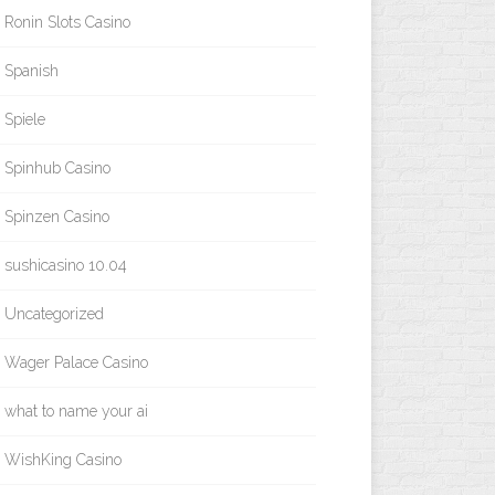
Ronin Slots Casino
Spanish
Spiele
Spinhub Casino
Spinzen Casino
sushicasino 10.04
Uncategorized
Wager Palace Casino
what to name your ai
WishKing Casino