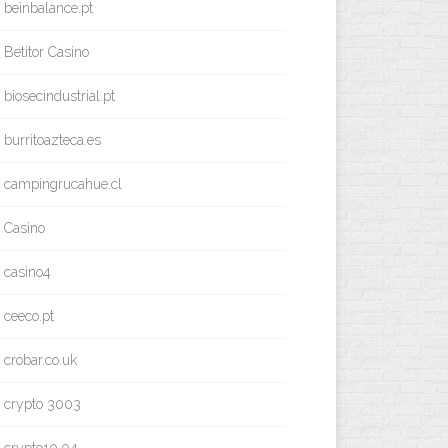
beinbalance.pt
Betitor Casino
biosecindustrial.pt
burritoazteca.es
campingrucahue.cl
Casino
casino4
ceeco.pt
crobar.co.uk
crypto 3003