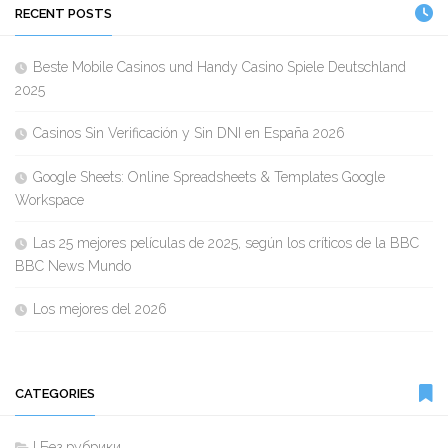
RECENT POSTS
Beste Mobile Casinos und Handy Casino Spiele Deutschland
2025
Casinos Sin Verificación y Sin DNI en España 2026
Google Sheets: Online Spreadsheets & Templates Google
Workspace
Las 25 mejores películas de 2025, según los críticos de la BBC
BBC News Mundo
Los mejores del 2026
CATEGORIES
! Без рубрики