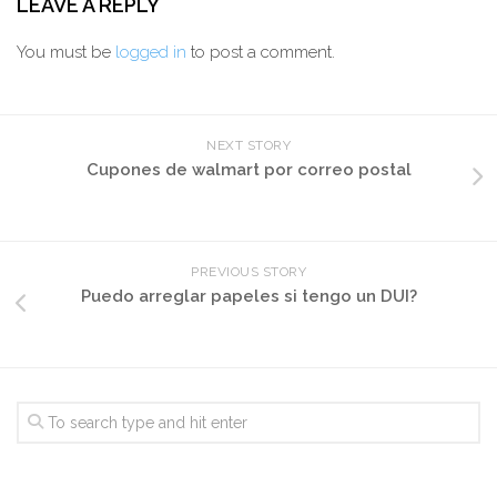
LEAVE A REPLY
You must be
logged in
to post a comment.
NEXT STORY
Cupones de walmart por correo postal
PREVIOUS STORY
Puedo arreglar papeles si tengo un DUI?