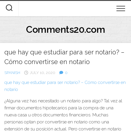
Skip
to
content
Comments20.com
que hay que estudiar para ser notario? –
Cómo convertirse en notario
SPANISH
JULY 10, 2020
0
que hay que estudiar para ser notario? – Cómo convertirse en
notario
¿Alguna vez has necesitado un notario para algo? Tal vez al
firmar documentos hipotecarios para la compra de una
nueva casa u otros documentos financieros. Muchas
personas optan por convertirse en notario como una
extensión de su posición actual. Pero convertirse en notario