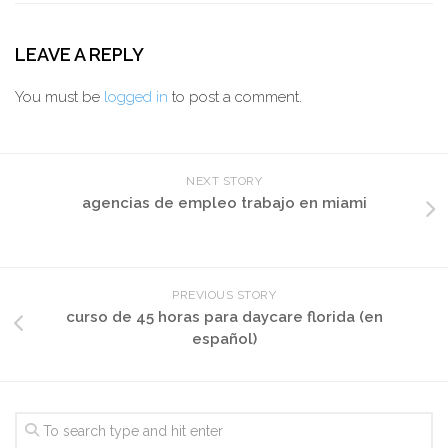
LEAVE A REPLY
You must be
logged in
to post a comment.
NEXT STORY
agencias de empleo trabajo en miami
PREVIOUS STORY
curso de 45 horas para daycare florida (en
español)