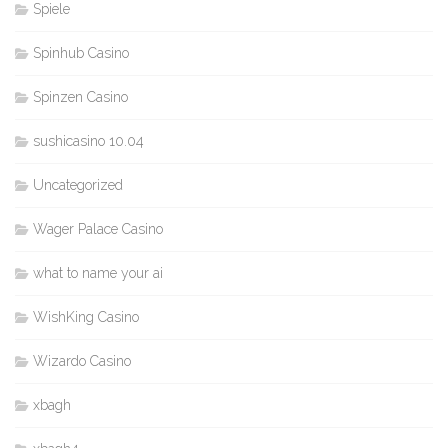
Spiele
Spinhub Casino
Spinzen Casino
sushicasino 10.04
Uncategorized
Wager Palace Casino
what to name your ai
WishKing Casino
Wizardo Casino
xbagh