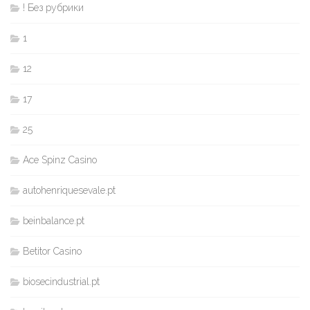
! Без рубрики
1
12
17
25
Ace Spinz Casino
autohenriquesevale.pt
beinbalance.pt
Betitor Casino
biosecindustrial.pt