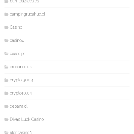
burritoazteca.es
campingrucahue.cl
Casino
casino4
ceeco.pt
crobar.co.uk
crypto 3003
crypto10.04
depana.cl
Divas Luck Casino
eloncasino3