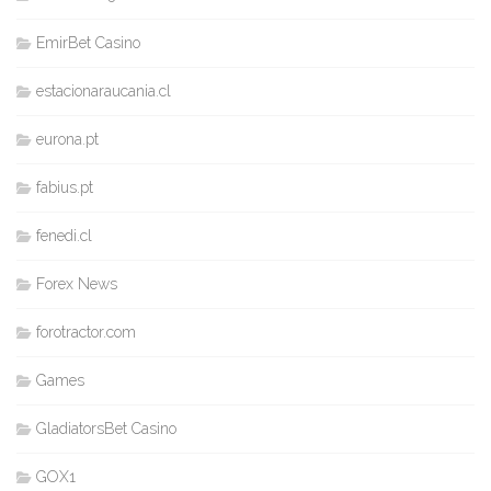
EmirBet Casino
estacionaraucania.cl
eurona.pt
fabius.pt
fenedi.cl
Forex News
forotractor.com
Games
GladiatorsBet Casino
GOX1