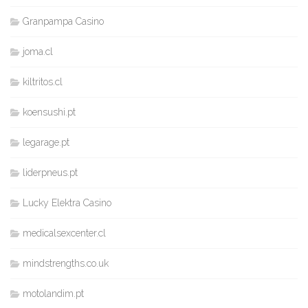
Granpampa Casino
joma.cl
kiltritos.cl
koensushi.pt
legarage.pt
liderpneus.pt
Lucky Elektra Casino
medicalsexcenter.cl
mindstrengths.co.uk
motolandim.pt