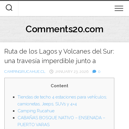
Skip
to
content
Comments20.com
Ruta de los Lagos y Volcanes del Sur:
una travesía imperdible junto a
CAMPINGRUCAHUE.CL
JANUARY 23, 2026
0
Content
Tiendas de techo 4 estaciones para vehÍculos;
camionetas, Jeeps, SUVs y 4×4
Camping Rucahue
CABAÑAS BOSQUE NATIVO – ENSENADA –
PUERTO VARAS