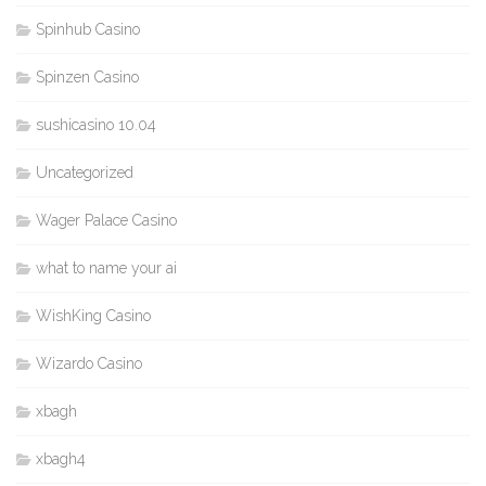
Spinhub Casino
Spinzen Casino
sushicasino 10.04
Uncategorized
Wager Palace Casino
what to name your ai
WishKing Casino
Wizardo Casino
xbagh
xbagh4