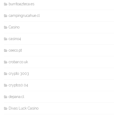
burritoazteca.es
campingrucahue.cl
Casino
casino4
ceeco.pt
crobar.co.uk
crypto 3003
crypto10.04
depana.cl
Divas Luck Casino