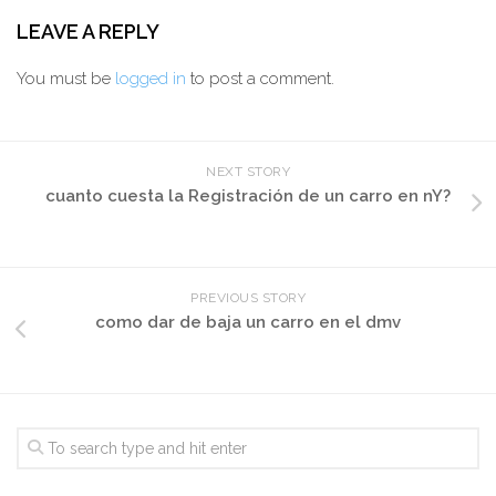
LEAVE A REPLY
You must be
logged in
to post a comment.
NEXT STORY
cuanto cuesta la Registración de un carro en nY?
PREVIOUS STORY
como dar de baja un carro en el dmv