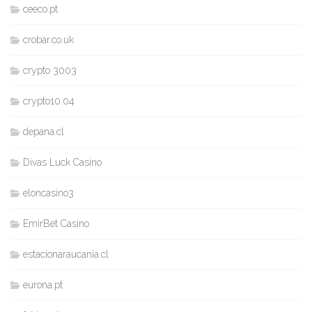
ceeco.pt
crobar.co.uk
crypto 3003
crypto10.04
depana.cl
Divas Luck Casino
eloncasino3
EmirBet Casino
estacionaraucania.cl
eurona.pt