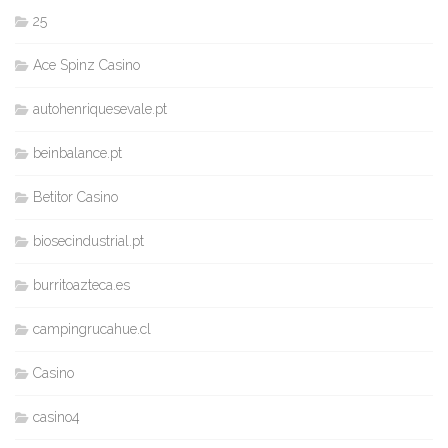
25
Ace Spinz Casino
autohenriquesevale.pt
beinbalance.pt
Betitor Casino
biosecindustrial.pt
burritoazteca.es
campingrucahue.cl
Casino
casino4