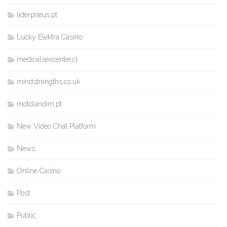
liderpneus.pt
Lucky Elektra Casino
medicalsexcenter.cl
mindstrengths.co.uk
motolandim.pt
New Video Chat Platform
News
Online Casino
Post
Public