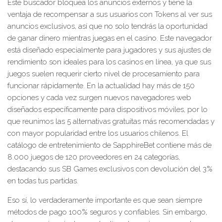
Este buscador bloquea los anuncios externos y tiene la
ventaja de recompensar a sus usuarios con Tokens al ver sus
anuncios exclusivos, así que no solo tendrás la oportunidad
de ganar dinero mientras juegas en el casino. Este navegador
está diseñado especialmente para jugadores y sus ajustes de
rendimiento son ideales para los casinos en línea, ya que sus
juegos suelen requerir cierto nivel de procesamiento para
funcionar rápidamente. En la actualidad hay más de 150
opciones y cada vez surgen nuevos navegadores web
diseñados específicamente para dispositivos móviles, por lo
que reunimos las 5 alternativas gratuitas más recomendadas y
con mayor popularidad entre los usuarios chilenos. El
catálogo de entretenimiento de SapphireBet contiene más de
8.000 juegos de 120 proveedores en 24 categorías,
destacando sus SB Games exclusivos con devolución del 3%
en todas tus partidas.
Eso sí, lo verdaderamente importante es que sean siempre
métodos de pago 100% seguros y confiables. Sin embargo,