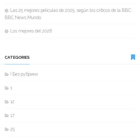
Las 25 mejores películas de 2025, según los críticos de la BBC
BBC News Mundo
Los mejores del 2026
CATEGORIES
! Без рубрики
1
12
17
25