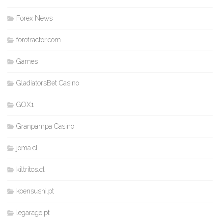
Forex News
forotractor.com
Games
GladiatorsBet Casino
GOX1
Granpampa Casino
joma.cl
kiltritos.cl
koensushi.pt
legarage.pt