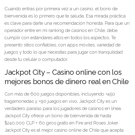
Cuando entras por primera vez a un casino, el bono de
bienvenida es lo primero que te saluda. Esa mirada práctica
es clave para darte una recomendación honesta. Para que un
operador entre en mi ranking de casinos en Chile, debe
cumplir con estándares altos en todos los aspectos. Te
presento sitios confiables, con apps móviles, variedad de
juegos y todo lo que necesitas para jugar con tranquilidad
desde tu celular o computador.
Jackpot City – Casino online con los
mejores bonos de dinero real en Chile
Con más de 600 juegos disponibles, incluyendo +450
tragamonedas y +90 juegos en vivo, Jackpot City es un
verdadero paraíso para los jugadores de casinos en línea.
Jackpot City ofrece un bono de bienvenida de hasta
$240,000 CLP + 60 giros gratis en Fire and Roses Joker.
Jackpot City es el mejor casino online de Chile que acepta