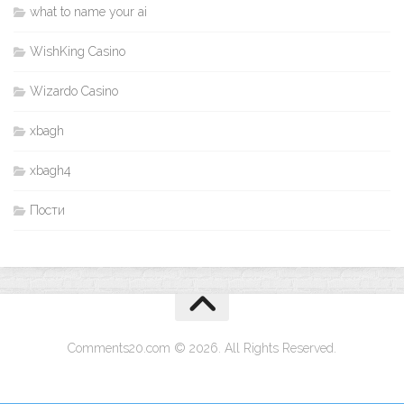
what to name your ai
WishKing Casino
Wizardo Casino
xbagh
xbagh4
Пости
Comments20.com © 2026. All Rights Reserved.