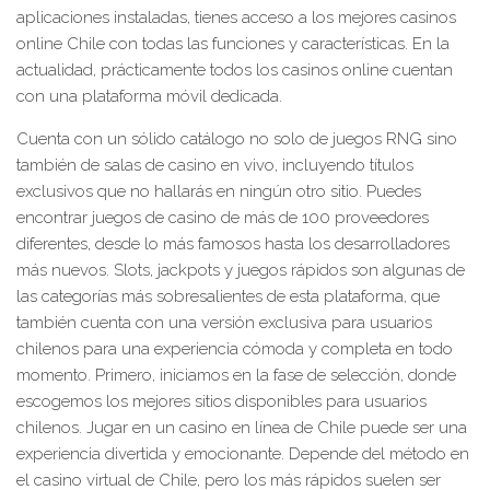
aplicaciones instaladas, tienes acceso a los mejores casinos
online Chile con todas las funciones y características. En la
actualidad, prácticamente todos los casinos online cuentan
con una plataforma móvil dedicada.
Cuenta con un sólido catálogo no solo de juegos RNG sino
también de salas de casino en vivo, incluyendo títulos
exclusivos que no hallarás en ningún otro sitio. Puedes
encontrar juegos de casino de más de 100 proveedores
diferentes, desde lo más famosos hasta los desarrolladores
más nuevos. Slots, jackpots y juegos rápidos son algunas de
las categorías más sobresalientes de esta plataforma, que
también cuenta con una versión exclusiva para usuarios
chilenos para una experiencia cómoda y completa en todo
momento. Primero, iniciamos en la fase de selección, donde
escogemos los mejores sitios disponibles para usuarios
chilenos. Jugar en un casino en línea de Chile puede ser una
experiencia divertida y emocionante. Depende del método en
el casino virtual de Chile, pero los más rápidos suelen ser