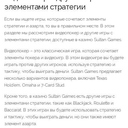
элементами стратегии
Если вы ищете игры, которые сочетают элементы
стратегии и азарта, то вы в правильном месте. В этом
разделе мы рассмотрим видеопокер и другие игры с
элементами стратегии, доступные в казино Sultan Games.
Видеопокер – это классическая игра, которая сочетает
элементы покера и видеоигр. В этом видеоигре вы будете
играть против других игроков, используя стратегию и
тактику, чтобы выиграть деньги. Sultan Games предлагает
несколько вариантов видеопокера, включая Texas
Hold’em, Omaha и 7-Card Stud.
Кроме того, в казино Sultan Games есть другие игры с
элементами стратегии, такие как Blackjack, Roulette и
Baccarat. В этих играх вы будете использовать стратегию
и тактику, чтобы выиграть деньги, но они также имеют
элемент азарта.