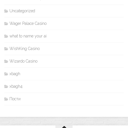
Uncategorized
Wager Palace Casino
what to name your ai
WishKing Casino
Wizardo Casino
xbagh
xbagh4
Пости