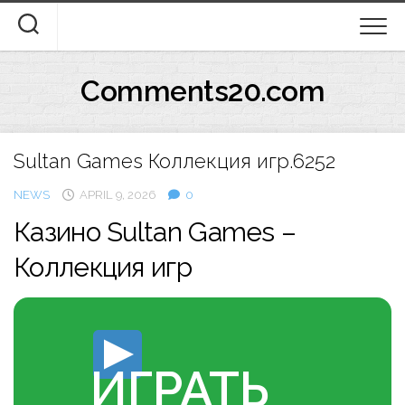
Skip
to
content
Comments20.com
Sultan Games Коллекция игр.6252
NEWS
APRIL 9, 2026
0
Казино Sultan Games –
Коллекция игр
ИГРАТЬ