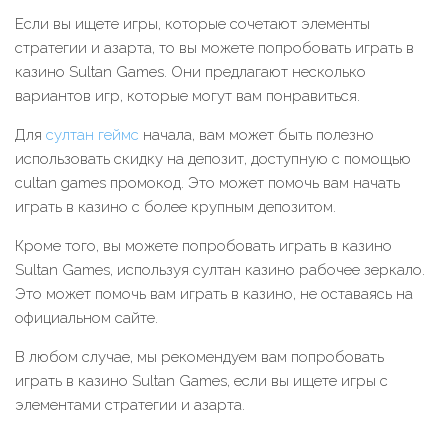
Если вы ищете игры, которые сочетают элементы
стратегии и азарта, то вы можете попробовать играть в
казино Sultan Games. Они предлагают несколько
вариантов игр, которые могут вам понравиться.
Для
султан геймс
начала, вам может быть полезно
использовать скидку на депозит, доступную с помощью
сultan games промокод. Это может помочь вам начать
играть в казино с более крупным депозитом.
Кроме того, вы можете попробовать играть в казино
Sultan Games, используя султан казино рабочее зеркало.
Это может помочь вам играть в казино, не оставаясь на
официальном сайте.
В любом случае, мы рекомендуем вам попробовать
играть в казино Sultan Games, если вы ищете игры с
элементами стратегии и азарта.