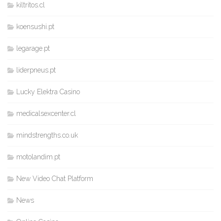
kiltritos.cl
koensushi.pt
legarage.pt
liderpneus.pt
Lucky Elektra Casino
medicalsexcenter.cl
mindstrengths.co.uk
motolandim.pt
New Video Chat Platform
News