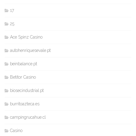
17
25
Ace Spinz Casino
autohenriquesevale.pt
beinbalance.pt
Betitor Casino
biosecindustrial.pt
burritoazteca.es
campingrucahue.cl
Casino