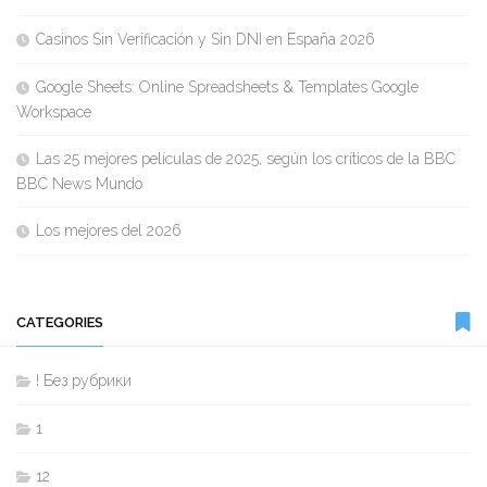
Casinos Sin Verificación y Sin DNI en España 2026
Google Sheets: Online Spreadsheets & Templates Google
Workspace
Las 25 mejores películas de 2025, según los críticos de la BBC
BBC News Mundo
Los mejores del 2026
CATEGORIES
! Без рубрики
1
12