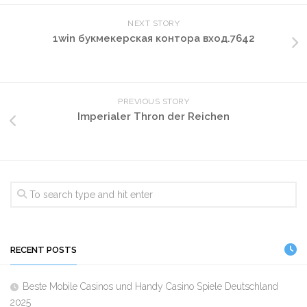
NEXT STORY
1win букмекерская контора вход.7642
PREVIOUS STORY
Imperialer Thron der Reichen
RECENT POSTS
Beste Mobile Casinos und Handy Casino Spiele Deutschland
2025