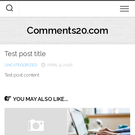
Skip
to
content
Comments20.com
Test post title
UNCATEGORIZED
APRIL 9, 2026
Test post content
YOU MAY ALSO LIKE...