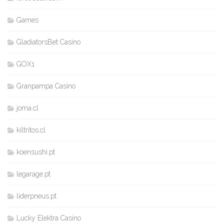
Games
GladiatorsBet Casino
GOX1
Granpampa Casino
joma.cl
kiltritos.cl
koensushi.pt
legarage.pt
liderpneus.pt
Lucky Elektra Casino