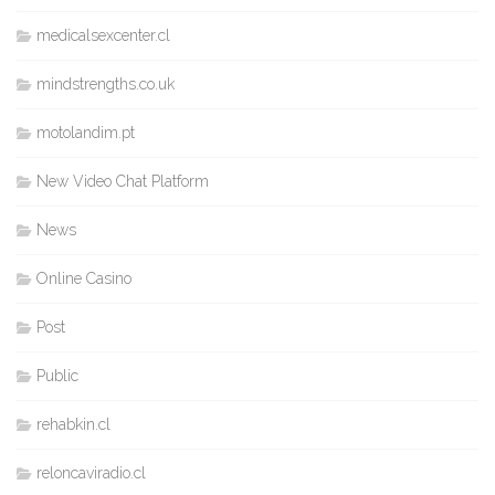
medicalsexcenter.cl
mindstrengths.co.uk
motolandim.pt
New Video Chat Platform
News
Online Casino
Post
Public
rehabkin.cl
reloncaviradio.cl