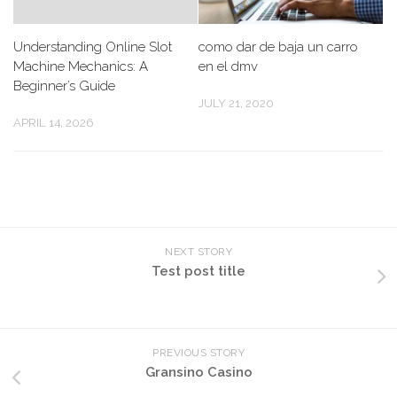
Understanding Online Slot
como dar de baja un carro
Machine Mechanics: A
en el dmv
Beginner’s Guide
JULY 21, 2020
APRIL 14, 2026
NEXT STORY
Test post title
PREVIOUS STORY
Gransino Casino