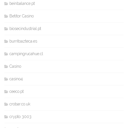
beinbalance.pt
Betitor Casino
biosecindustrial.pt
burritoazteca.es
campingrucahue.cl
Casino
casino4
ceeco.pt
crobar.co.uk
crypto 3003