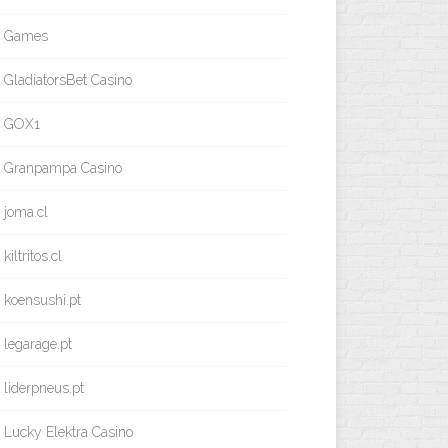
Games
GladiatorsBet Casino
GOX1
Granpampa Casino
joma.cl
kiltritos.cl
koensushi.pt
legarage.pt
liderpneus.pt
Lucky Elektra Casino