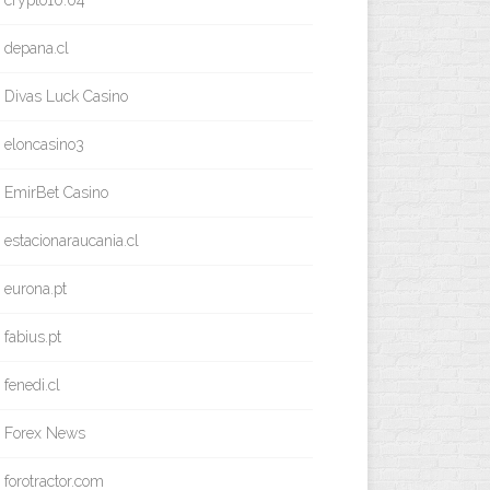
crypto10.04
depana.cl
Divas Luck Casino
eloncasino3
EmirBet Casino
estacionaraucania.cl
eurona.pt
fabius.pt
fenedi.cl
Forex News
forotractor.com