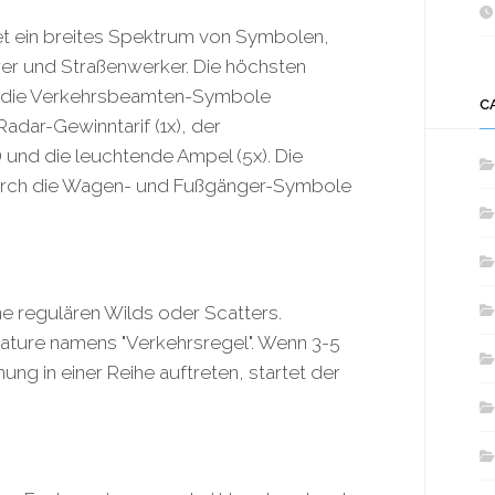
t ein breites Spektrum von Symbolen,
er und Straßenwerker. Die höchsten
 die Verkehrsbeamten-Symbole
C
 Radar-Gewinntarif (1x), der
und die leuchtende Ampel (5x). Die
urch die Wagen- und Fußgänger-Symbole
ne regulären Wilds oder Scatters.
eature namens "Verkehrsregel". Wenn 3-5
ng in einer Reihe auftreten, startet der