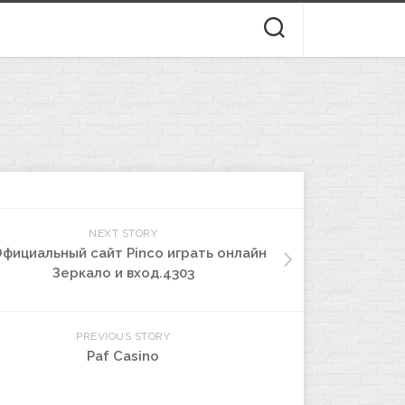
NEXT STORY
Официальный сайт Pinco играть онлайн
Зеркало и вход.4303
PREVIOUS STORY
Paf Casino