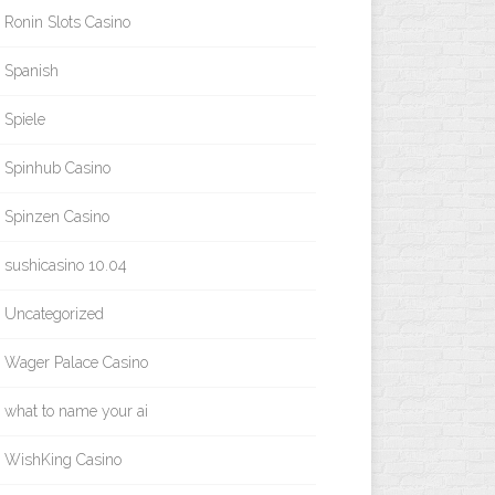
Ronin Slots Casino
Spanish
Spiele
Spinhub Casino
Spinzen Casino
sushicasino 10.04
Uncategorized
Wager Palace Casino
what to name your ai
WishKing Casino