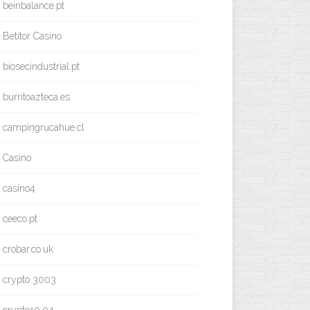
beinbalance.pt
Betitor Casino
biosecindustrial.pt
burritoazteca.es
campingrucahue.cl
Casino
casino4
ceeco.pt
crobar.co.uk
crypto 3003