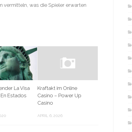
 vermitteln, was die Spieler erwarten
nder La Visa
Kraftakt im Online
a En Estados
Casino – Power Up
Casino
020
APRIL 6, 2026