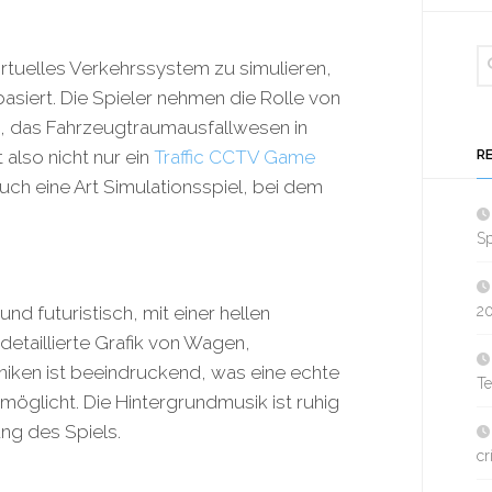
irtuelles Verkehrssystem zu simulieren,
basiert. Die Spieler nehmen die Rolle von
, das Fahrzeugtraumausfallwesen in
t also nicht nur ein
Traffic CCTV Game
R
uch eine Art Simulationsspiel, bei dem
Sp
d futuristisch, mit einer hellen
2
detaillierte Grafik von Wagen,
niken ist beeindruckend, was eine echte
T
möglicht. Die Hintergrundmusik ist ruhig
ng des Spiels.
cr