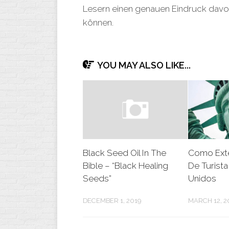
Lesern einen genauen Eindruck davon
können.
YOU MAY ALSO LIKE...
Black Seed Oil In The
Como Exte
Bible – “Black Healing
De Turist
Seeds”
Unidos
DECEMBER 1, 2019
MARCH 12, 2