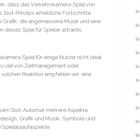
gen, dass das Verkehrskamera-Spiel von
Slot-Prinzips erhebliche Fortschritte
 Grafik, die angemessene Musik und eine
ieses Spiel für Spieler attraktiv.
kamera-Spiel für einige Nutzer nicht ideal
zu viel von Zeitmanagement oder
 solchen Reaktion empfehlen wir, eine
esem Slot-Automat mehrere Aspekte
design, Grafik und Musik, Symbole und
d Spielablaufaspekte.