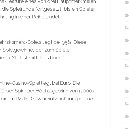
ins-Feature eines von drei Hauptmerkmalen
die Spielrunde fortgesetzt, bis ein Spieler
hnung in einer Reihe landet.
ehrskamera-Spiels liegt bei 95%. Diese
er Spielgewinne, der zum Spieler
eser Slot ist mittel bis hoch.
ine-Casino-Spiel liegt bei Euro. Die
00 per Spin. Der Höchstgewinn von 5.000x
it einem Radar-Gewinnaufzeichnung in einer