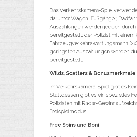
Das Verkehrskamera-Spiel verwende
darunter Wagen, Fußgänger, Radfahr
Auszahlungen werden jedoch durch
bereitgestellt: der Polizist mit einem
Fahrzeugverkehrswartungsmann (2x) 
geringsten Auszahlungen werden d
bereitgestellt.
Wilds, Scatters & Bonusmerkmale
Im Verkehrskamera-Spiel gibt es kei
Stattdessen gibt es ein spezielles F
Polizisten mit Radar-Gewinnaufzeichnu
Freispielmodus.
Free Spins und Boni