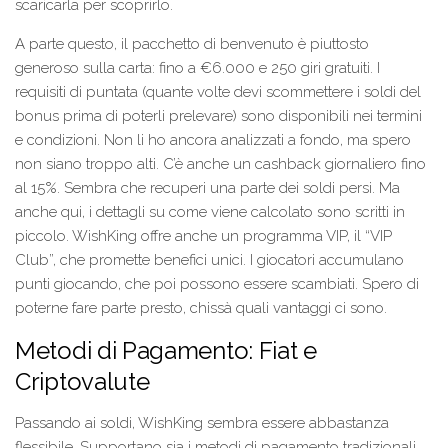
scaricarla per scoprirlo.
A parte questo, il pacchetto di benvenuto è piuttosto
generoso sulla carta: fino a €6.000 e 250 giri gratuiti. I
requisiti di puntata (quante volte devi scommettere i soldi del
bonus prima di poterli prelevare) sono disponibili nei termini
e condizioni. Non li ho ancora analizzati a fondo, ma spero
non siano troppo alti. C’è anche un cashback giornaliero fino
al 15%. Sembra che recuperi una parte dei soldi persi. Ma
anche qui, i dettagli su come viene calcolato sono scritti in
piccolo. WishKing offre anche un programma VIP, il “VIP
Club”, che promette benefici unici. I giocatori accumulano
punti giocando, che poi possono essere scambiati. Spero di
poterne fare parte presto, chissà quali vantaggi ci sono.
Metodi di Pagamento: Fiat e
Criptovalute
Passando ai soldi, WishKing sembra essere abbastanza
flessibile. Supportano sia i metodi di pagamento tradizionali,