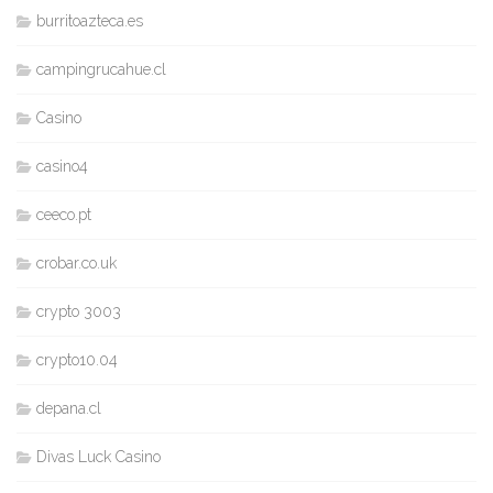
burritoazteca.es
campingrucahue.cl
Casino
casino4
ceeco.pt
crobar.co.uk
crypto 3003
crypto10.04
depana.cl
Divas Luck Casino