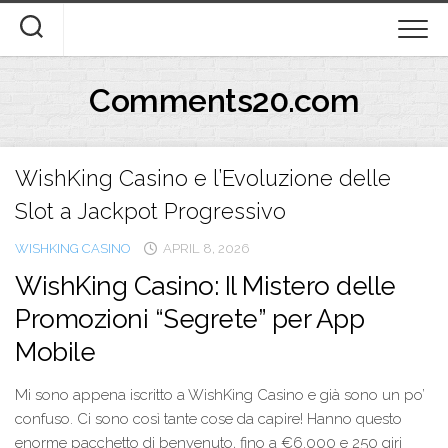
Skip
to
content
Comments20.com
WishKing Casino e l’Evoluzione delle
Slot a Jackpot Progressivo
WISHKING CASINO
APRIL 8, 2026
WishKing Casino: Il Mistero delle
Promozioni “Segrete” per App
Mobile
Mi sono appena iscritto a WishKing Casino e già sono un po’
confuso. Ci sono così tante cose da capire! Hanno questo
enorme pacchetto di benvenuto, fino a €6.000 e 250 giri