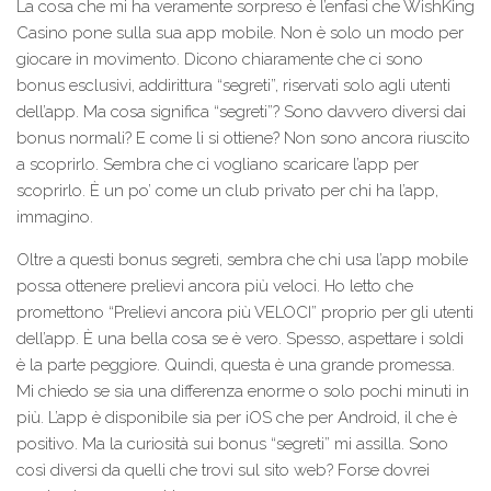
La cosa che mi ha veramente sorpreso è l’enfasi che WishKing
Casino pone sulla sua app mobile. Non è solo un modo per
giocare in movimento. Dicono chiaramente che ci sono
bonus esclusivi, addirittura “segreti”, riservati solo agli utenti
dell’app. Ma cosa significa “segreti”? Sono davvero diversi dai
bonus normali? E come li si ottiene? Non sono ancora riuscito
a scoprirlo. Sembra che ci vogliano scaricare l’app per
scoprirlo. È un po’ come un club privato per chi ha l’app,
immagino.
Oltre a questi bonus segreti, sembra che chi usa l’app mobile
possa ottenere prelievi ancora più veloci. Ho letto che
promettono “Prelievi ancora più VELOCI” proprio per gli utenti
dell’app. È una bella cosa se è vero. Spesso, aspettare i soldi
è la parte peggiore. Quindi, questa è una grande promessa.
Mi chiedo se sia una differenza enorme o solo pochi minuti in
più. L’app è disponibile sia per iOS che per Android, il che è
positivo. Ma la curiosità sui bonus “segreti” mi assilla. Sono
così diversi da quelli che trovi sul sito web? Forse dovrei