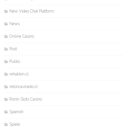
New Video Chat Platform
News
Online Casino
Post
Public
rehabkin.cl
reloncaviradio.cl
Ronin Slots Casino
Spanish
Spiele