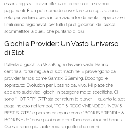
essersi registrati e aver effettuato l’accesso alla sezione
pagamenti. È un po’ scomodo dover fare una registrazione
solo per vedere queste informazioni fondamentali. Spero che i
limiti siano ragionevoli per tutti i tipi di giocatori, dai piccoli
scommettitori a quelli che puntano di più.
Giochi e Provider: Un Vasto Universo
di Slot
L’offerta di giochi su WishKing è davvero vasta. Hanno
centinaia, forse migliaia di slot machine. E provengono da
provider famosi come Gamzix, BGaming, Booongo, e
soprattutto Evolution per il casinò dal vivo. Mi piace che
abbiano suddiviso i giochi in categorie molto specifiche. Ci
sono “HOT RTP” (RTP sta per return to player — quanto la slot
paga indietro nel tempo), “TOP & RECOMMENDED”, “NEW &
BEST SLOTS”, e persino categorie come “BONUS FRIENDLY &
BONUS BUY” dove puoi comprare l’accesso ai round bonus.
Questo rende più facile trovare quello che cerchi.