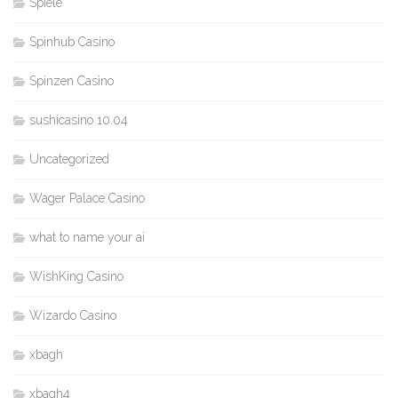
Spiele
Spinhub Casino
Spinzen Casino
sushicasino 10.04
Uncategorized
Wager Palace Casino
what to name your ai
WishKing Casino
Wizardo Casino
xbagh
xbagh4