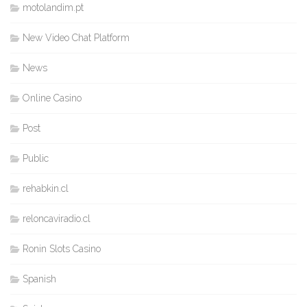
motolandim.pt
New Video Chat Platform
News
Online Casino
Post
Public
rehabkin.cl
reloncaviradio.cl
Ronin Slots Casino
Spanish