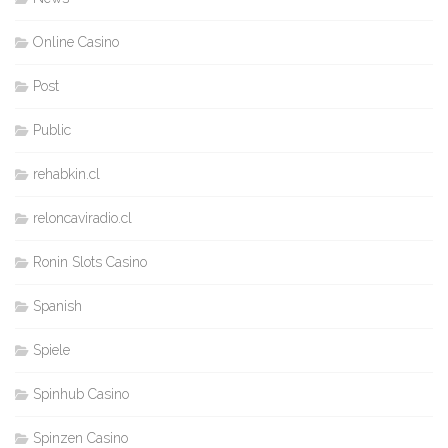
Online Casino
Post
Public
rehabkin.cl
reloncaviradio.cl
Ronin Slots Casino
Spanish
Spiele
Spinhub Casino
Spinzen Casino