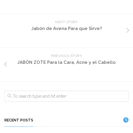
NEXT STORY
Jabón de Avena Para que Sirve?
PREVIOUS STORY
JABÓN ZOTE Para la Cara, Acne y el Cabello
RECENT POSTS