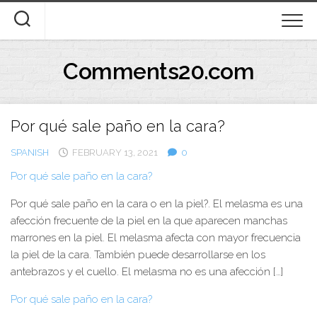
Skip
to
content
Comments20.com
Por qué sale paño en la cara?
SPANISH
FEBRUARY 13, 2021
0
Por qué sale paño en la cara?
Por qué sale paño en la cara o en la piel?. El melasma es una
afección frecuente de la piel en la que aparecen manchas
marrones en la piel. El melasma afecta con mayor frecuencia
la piel de la cara. También puede desarrollarse en los
antebrazos y el cuello. El melasma no es una afección […]
Por qué sale paño en la cara?