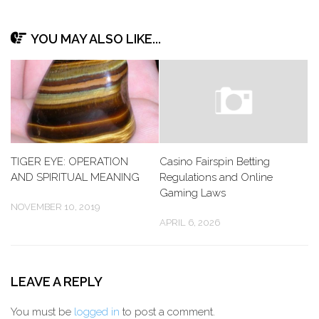
YOU MAY ALSO LIKE...
TIGER EYE: OPERATION
Casino Fairspin Betting
AND SPIRITUAL MEANING
Regulations and Online
Gaming Laws
NOVEMBER 10, 2019
APRIL 6, 2026
LEAVE A REPLY
You must be
logged in
to post a comment.