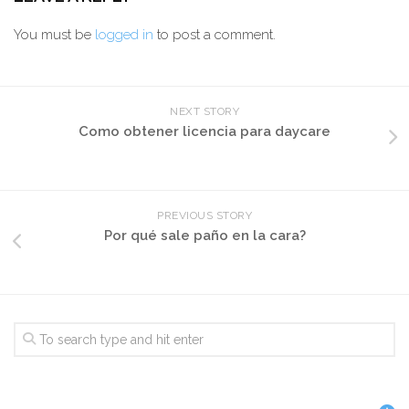
You must be
logged in
to post a comment.
NEXT STORY
Como obtener licencia para daycare
PREVIOUS STORY
Por qué sale paño en la cara?