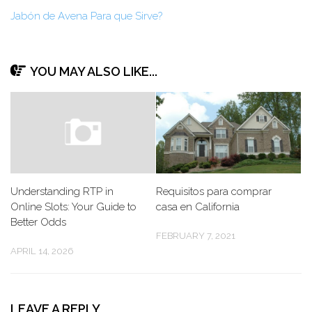
Jabón de Avena Para que Sirve?
YOU MAY ALSO LIKE...
Understanding RTP in
Requisitos para comprar
Online Slots: Your Guide to
casa en California
Better Odds
FEBRUARY 7, 2021
APRIL 14, 2026
LEAVE A REPLY