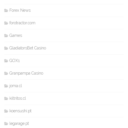
Forex News
forotractor.com
Games
GladiatorsBet Casino
GOX1
Granpampa Casino
joma.cl
kiltritos.cl
koensushi.pt
legarage.pt