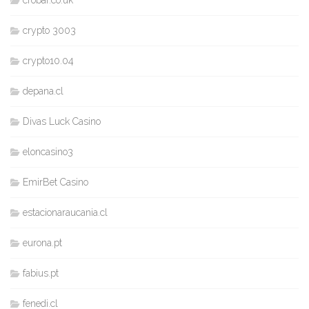
crypto 3003
crypto10.04
depana.cl
Divas Luck Casino
eloncasino3
EmirBet Casino
estacionaraucania.cl
eurona.pt
fabius.pt
fenedi.cl