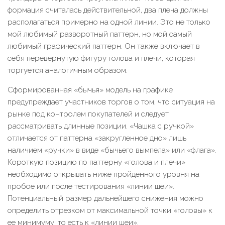
формация считалась действительной, два плеча должны
располагаться примерно на одной линии. Это не только
мой любимый разворотный паттерн, но мой самый
любимый графический паттерн. Он также включает в
себя перевернутую фигуру голова и плечи, которая
торгуется аналогичным образом.
Сформированная «‎бычья» модель на графике
предупреждает участников торгов о том, что ситуация на
рынке под контролем покупателей и следует
рассматривать длинные позиции. «Чашка с ручкой»
отличается от паттерна «закругленное дно» лишь
наличием «‎ручки» в виде «‎бычьего вымпела‎» или «‎флага».
Короткую позицию по паттерну «голова и плечи»
необходимо открывать ниже пройденного уровня на
пробое или после тестирования «‎линии шеи».
Потенциальный размер дальнейшего снижения можно
определить отрезком от максимальной точки «головы» к
ее минимуму, то есть к «‎линии шеи».