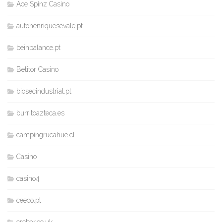
Ace Spinz Casino
autohenriquesevale.pt
beinbalance.pt
Betitor Casino
biosecindustrial.pt
burritoazteca.es
campingrucahue.cl
Casino
casino4
ceeco.pt
crobar.co.uk